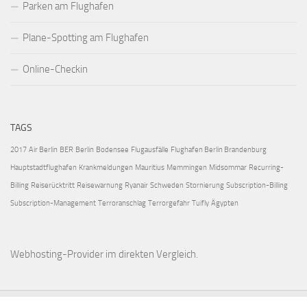
Parken am Flughafen
Plane-Spotting am Flughafen
Online-Checkin
TAGS
2017
Air Berlin
BER
Berlin
Bodensee
Flugausfälle
Flughafen Berlin Brandenburg
Hauptstadtflughafen
Krankmeldungen
Mauritius
Memmingen
Midsommar
Recurring-
Billing
Reiserücktritt
Reisewarnung
Ryanair
Schweden
Stornierung
Subscription-Billing
Subscription-Management
Terroranschlag
Terrorgefahr
Tuifly
Ägypten
Webhosting-Provider
im direkten Vergleich.