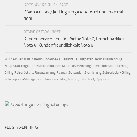
JAROSLAW JASKULSKI SAGT:
Wenn ein Easy Jet Flug umgeleitet wird und man mit
dem...
OTMAR OSTADAL SAGT:
Kundenservice bei Türk AirlineNote 6, Erreichbarkkeit
Note 6, Kundenfreundlichkeit Note 6.
2017
Air Berlin
BER
Berlin
Bodensee
Flugausfälle
Flughafen Berlin Brandenburg
Hauptstadtflughafen
Krankmeldungen
Mauritius
Memmingen
Midsommar
Recurring-
Billing
Reiserücktritt
Reisewarnung
Ryanair
Schweden
Stornierung
Subscription-Billing
Subscription-Management
Terroranschlag
Terrorgefahr
Tuifly
Ägypten
FLUGHAFEN TIPPS