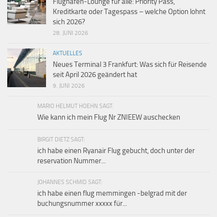
Flughafen-Lounge für alle: Priority Pass,
Kreditkarte oder Tagespass – welche Option lohnt
sich 2026?
28. JUNI 2026
AKTUELLES
Neues Terminal 3 Frankfurt: Was sich für Reisende
seit April 2026 geändert hat
9. JUNI 2026
MARIO HELMUT HOEHN SAGT:
Wie kann ich mein Flug Nr ZNIEEW auschecken
BIRGIT DIETZ SAGT:
ich habe einen Ryanair Flug gebucht, doch unter der
reservation Nummer...
JOHANNES SCHMID SAGT:
ich habe einen flug memmingen -belgrad mit der
buchungsnummer xxxxx für...