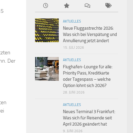
45
AKTUELLES
Neue Fluggastrechte 2026:
Was sich bei Verspätung und
Annullierung jetzt ändert
15. JULI 2026
tzten
hn. Der
AKTUELLES
Flughafen-Lounge für alle:
Priority Pass, Kreditkarte
oder Tagespass – welche
Option lohnt sich 2026?
28. JUNI 2026
ten
AKTUELLES
ei
Neues Terminal 3 Frankfurt:
Was sich für Reisende seit
April 2026 geändert hat
9. JUNI 2026