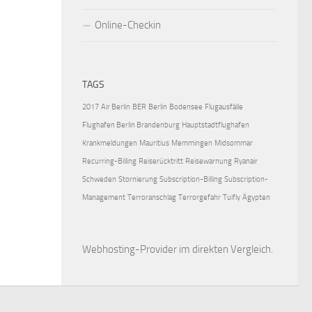
Online-Checkin
TAGS
2017
Air Berlin
BER
Berlin
Bodensee
Flugausfälle
Flughafen Berlin Brandenburg
Hauptstadtflughafen
Krankmeldungen
Mauritius
Memmingen
Midsommar
Recurring-Billing
Reiserücktritt
Reisewarnung
Ryanair
Schweden
Stornierung
Subscription-Billing
Subscription-
Management
Terroranschlag
Terrorgefahr
Tuifly
Ägypten
Webhosting-Provider
im direkten Vergleich.