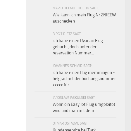
MARIO HELMUT HOEHN SAGT:
Wie kann ich mein Flug Nr ZNIEEW
auschecken
BIRGIT DIETZ SAGT:
ich habe einen Ryanair Flug
gebucht, doch unter der
reservation Nummer...
JOHANNES SCHMID SAGT:
ich habe einen flug memmingen -
belgrad mit der buchungsnummer
xxxxx für...
JAROSLAW JASKULSKI SAGT:
Wenn ein Easy Jet Flug umgeleitet
wird und man mit dem...
OTMAR OSTADAL SAGT:
Kundenservice bei Türk