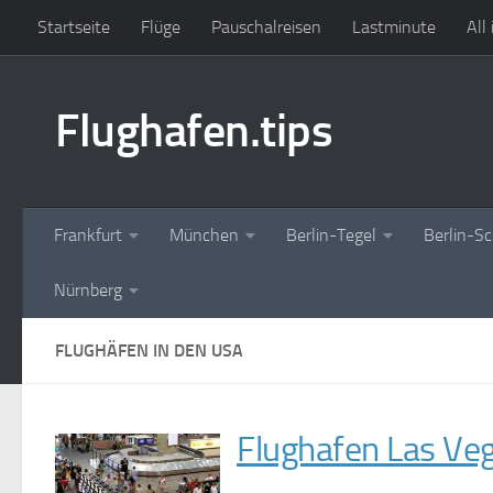
Startseite
Flüge
Pauschalreisen
Lastminute
All
Zum Inhalt springen
Flughafen.tips
Frankfurt
München
Berlin-Tegel
Berlin-S
Nürnberg
FLUGHÄFEN IN DEN USA
Flughafen Las Ve