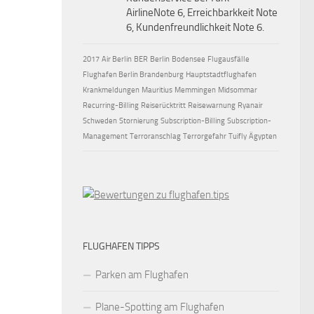
AirlineNote 6, Erreichbarkkeit Note
6, Kundenfreundlichkeit Note 6.
2017
Air Berlin
BER
Berlin
Bodensee
Flugausfälle
Flughafen Berlin Brandenburg
Hauptstadtflughafen
Krankmeldungen
Mauritius
Memmingen
Midsommar
Recurring-Billing
Reiserücktritt
Reisewarnung
Ryanair
Schweden
Stornierung
Subscription-Billing
Subscription-
Management
Terroranschlag
Terrorgefahr
Tuifly
Ägypten
FLUGHAFEN TIPPS
Parken am Flughafen
Plane-Spotting am Flughafen