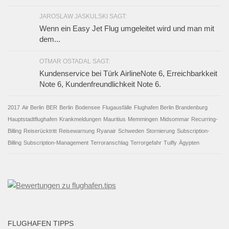
JAROSLAW JASKULSKI SAGT:
Wenn ein Easy Jet Flug umgeleitet wird und man mit
dem...
OTMAR OSTADAL SAGT:
Kundenservice bei Türk AirlineNote 6, Erreichbarkkeit
Note 6, Kundenfreundlichkeit Note 6.
2017
Air Berlin
BER
Berlin
Bodensee
Flugausfälle
Flughafen Berlin Brandenburg
Hauptstadtflughafen
Krankmeldungen
Mauritius
Memmingen
Midsommar
Recurring-
Billing
Reiserücktritt
Reisewarnung
Ryanair
Schweden
Stornierung
Subscription-
Billing
Subscription-Management
Terroranschlag
Terrorgefahr
Tuifly
Ägypten
FLUGHAFEN TIPPS