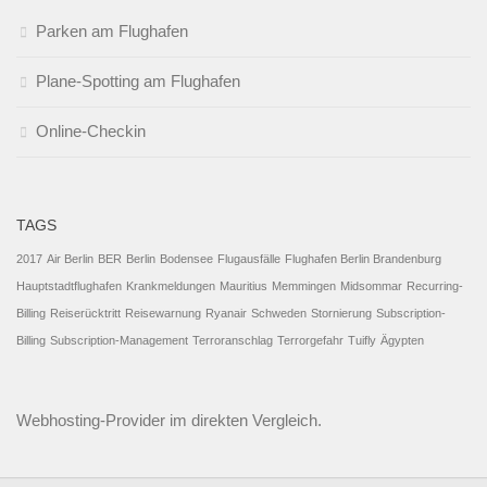
Parken am Flughafen
Plane-Spotting am Flughafen
Online-Checkin
TAGS
2017
Air Berlin
BER
Berlin
Bodensee
Flugausfälle
Flughafen Berlin Brandenburg
Hauptstadtflughafen
Krankmeldungen
Mauritius
Memmingen
Midsommar
Recurring-
Billing
Reiserücktritt
Reisewarnung
Ryanair
Schweden
Stornierung
Subscription-
Billing
Subscription-Management
Terroranschlag
Terrorgefahr
Tuifly
Ägypten
Webhosting-Provider
im direkten Vergleich.