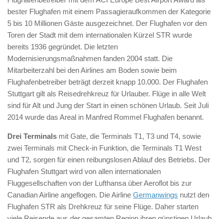
bester Flughafen mit einem Passagieraufkommen der Kategorie
5 bis 10 Millionen Gäste ausgezeichnet. Der Flughafen vor den
Toren der Stadt mit dem internationalen Kürzel STR wurde
bereits 1936 gegründet. Die letzten
Modernisierungsmaßnahmen fanden 2004 statt. Die
Mitarbeiterzahl bei den Airlines am Boden sowie beim
Flughafenbetreiber beträgt derzeit knapp 10.000. Der Flughafen
Stuttgart gilt als Reisedrehkreuz für Urlauber. Flüge in alle Welt
sind für Alt und Jung der Start in einen schönen Urlaub. Seit Juli
2014 wurde das Areal in Manfred Rommel Flughafen benannt.
Drei Terminals
mit Gate, die Terminals T1, T3 und T4, sowie
zwei Terminals mit Check-in Funktion, die Terminals T1 West
und T2, sorgen für einen reibungslosen Ablauf des Betriebs. Der
Flughafen Stuttgart wird von allen internationalen
Fluggesellschaften von der Lufthansa über Aeroflot bis zur
Canadian Airline angeflogen. Die Airline
Germanwings
nutzt den
Flughafen STR als Drehkreuz für seine Flüge. Daher starten
viele Reisende aus der gesamten Region ihren günstigen Urlaub