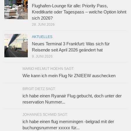
Flughafen-Lounge für alle: Priority Pass,
Kreditkarte oder Tagespass – welche Option lohnt
sich 2026?
28. JUNI 2026
AKTUELLES
Neues Terminal 3 Frankfurt: Was sich für
Reisende seit April 2026 geändert hat
9. JUNI 2026
MARIO HELMUT HOEHN SAGT:
Wie kann ich mein Flug Nr ZNIEEW auschecken
BIRGIT DIETZ SAGT:
ich habe einen Ryanair Flug gebucht, doch unter der
reservation Nummer...
JOHANNES SCHMID SAGT:
ich habe einen flug memmingen -belgrad mit der
buchungsnummer xxxxx für...