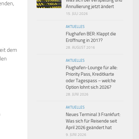
Was sich bei Verspätung und
senden,
Annullierung jetzt ändert
15. JULI 2026
AKTUELLES
Flughafen BER: Klappt die
Eröffnung in 2017?
28. AUGUST 2016
eit dem
len
AKTUELLES
Flughafen-Lounge für alle:
Priority Pass, Kreditkarte
oder Tagespass – welche
Option lohnt sich 2026?
28. JUNI 2026
AKTUELLES
n
Neues Terminal 3 Frankfurt:
Was sich für Reisende seit
April 2026 geändert hat
9. JUNI 2026