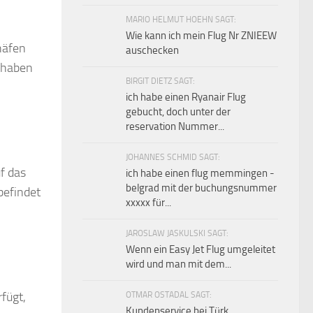
MARIO HELMUT HOEHN SAGT:
Wie kann ich mein Flug Nr ZNIEEW
häfen
auschecken
r haben
BIRGIT DIETZ SAGT:
ich habe einen Ryanair Flug
gebucht, doch unter der
reservation Nummer...
JOHANNES SCHMID SAGT:
f das
ich habe einen flug memmingen -
belgrad mit der buchungsnummer
befindet
xxxxx für...
JAROSLAW JASKULSKI SAGT:
Wenn ein Easy Jet Flug umgeleitet
wird und man mit dem...
fügt,
OTMAR OSTADAL SAGT:
Kundenservice bei Türk