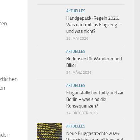
AKTUELLES
Handgepäck-Regeln 2026:
ten
Was darf mit ins Flugzeug –
und was nicht?
28. MAI 2026
AKTUELLES
Bodensee für Wanderer und
Biker
31. MÄRZ 2026
ztlichen
AKTUELLES
von
Flugausfälle bei Tuifly und Air
Berlin – was sind die
Konsequenzen?
14. OKTOBER 2016
AKTUELLES
Neue Fluggastrechte 2026:
nden