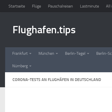
Startseite
Flüge
Pauschalreisen
Lastminute
All
Zum Inhalt springen
Flughafen.tips
Frankfurt
München
Berlin-Tegel
Berlin-S
Nürnberg
CORONA-TESTS AN FLUGHÄFEN IN DEUTSCHLAND