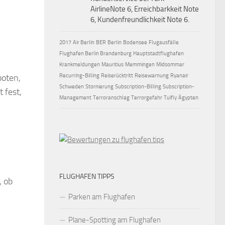
AirlineNote 6, Erreichbarkkeit Note
6, Kundenfreundlichkeit Note 6.
2017
Air Berlin
BER
Berlin
Bodensee
Flugausfälle
Flughafen Berlin Brandenburg
Hauptstadtflughafen
Krankmeldungen
Mauritius
Memmingen
Midsommar
boten,
Recurring-Billing
Reiserücktritt
Reisewarnung
Ryanair
Schweden
Stornierung
Subscription-Billing
Subscription-
 fest,
Management
Terroranschlag
Terrorgefahr
Tuifly
Ägypten
FLUGHAFEN TIPPS
, ob
Parken am Flughafen
Plane-Spotting am Flughafen