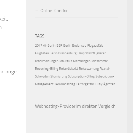
Online-Checkin
eit,
n
TAGS
2017
Air Berlin
BER
Berlin
Bodensee
Flugausfälle
Flughafen Berlin Brandenburg
Hauptstadtflughafen
Krankmeldungen
Mauritius
Memmingen
Midsommar
Recurring-Billing
Reiserücktritt
Reisewarnung
Ryanair
em lange
Schweden
Stornierung
Subscription-Billing
Subscription-
Management
Terroranschlag
Terrorgefahr
Tuifly
Ägypten
Webhosting-Provider
im direkten Vergleich.