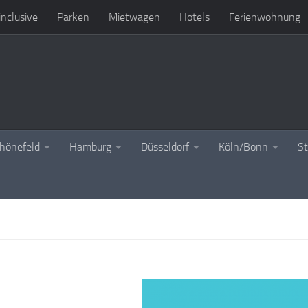
 inclusive
Parken
Mietwagen
Hotels
Ferienwohnung
chönefeld
Hamburg
Düsseldorf
Köln/Bonn
St