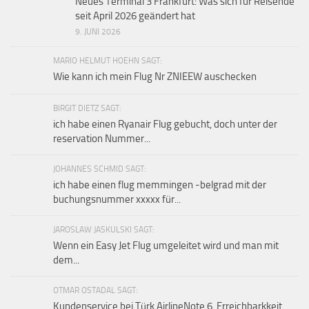
Neues Terminal 3 Frankfurt: Was sich für Reisende
seit April 2026 geändert hat
9. JUNI 2026
MARIO HELMUT HOEHN SAGT:
Wie kann ich mein Flug Nr ZNIEEW auschecken
BIRGIT DIETZ SAGT:
ich habe einen Ryanair Flug gebucht, doch unter der
reservation Nummer...
JOHANNES SCHMID SAGT:
ich habe einen flug memmingen -belgrad mit der
buchungsnummer xxxxx für...
JAROSLAW JASKULSKI SAGT:
Wenn ein Easy Jet Flug umgeleitet wird und man mit
dem...
OTMAR OSTADAL SAGT:
Kundenservice bei Türk AirlineNote 6, Erreichbarkkeit