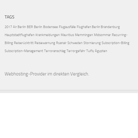
TAGS
2017
Air Berlin
BER
Berlin
Bodensee
Flugausfälle
Flughafen Berlin Brandenburg
Hauptstadtflughafen
Krankmeldungen
Mauritius
Memmingen
Midsommar
Recurring-
Billing
Reiserücktritt
Reisewarnung
Ryanair
Schweden
Stornierung
Subscription-Billing
Subscription-Management
Terroranschlag
Terrorgefahr
Tuifly
Ägypten
Webhosting-Provider
im direkten Vergleich.