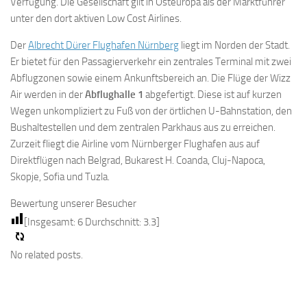
Verfügung. Die Gesellschaft gilt in Osteuropa als der Marktführer
unter den dort aktiven Low Cost Airlines.
Der
Albrecht Dürer Flughafen Nürnberg
liegt im Norden der Stadt.
Er bietet für den Passagierverkehr ein zentrales Terminal mit zwei
Abflugzonen sowie einem Ankunftsbereich an. Die Flüge der Wizz
Air werden in der
Abflughalle 1
abgefertigt. Diese ist auf kurzen
Wegen unkompliziert zu Fuß von der örtlichen U-Bahnstation, den
Bushaltestellen und dem zentralen Parkhaus aus zu erreichen.
Zurzeit fliegt die Airline vom Nürnberger Flughafen aus auf
Direktflügen nach Belgrad, Bukarest H. Coanda, Cluj-Napoca,
Skopje, Sofia und Tuzla.
Bewertung unserer Besucher
[Insgesamt:
6
Durchschnitt:
3.3
]
No related posts.