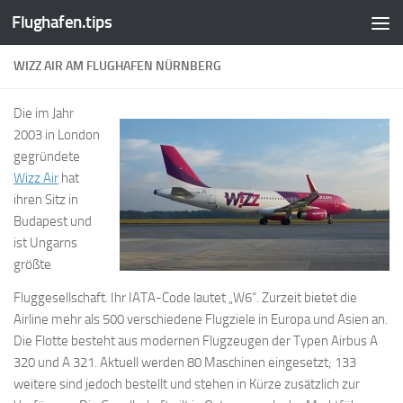
Flughafen.tips
Zum Inhalt springen
WIZZ AIR AM FLUGHAFEN NÜRNBERG
Die im Jahr
2003 in London
gegründete
Wizz Air
hat
ihren Sitz in
Budapest und
ist Ungarns
größte
Fluggesellschaft. Ihr IATA-Code lautet „W6“. Zurzeit bietet die
Airline mehr als 500 verschiedene Flugziele in Europa und Asien an.
Die Flotte besteht aus modernen Flugzeugen der Typen Airbus A
320 und A 321. Aktuell werden 80 Maschinen eingesetzt; 133
weitere sind jedoch bestellt und stehen in Kürze zusätzlich zur