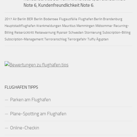
Note 6, Kundenfreundlichkeit Note 6.
2017
Air Berlin
BER
Berlin
Bodensee
Flugausfälle
Flughafen Berlin Brandenburg
Hauptstadtflughafen
Krankmeldungen
Mauritius
Memmingen
Midsommar
Recurring-
Billing
Reiserücktritt
Reisewarnung
Ryanair
Schweden
Stornierung
Subscription-Billing
Subscription-Management
Terroranschlag
Terrorgefahr
Tuifly
Ägypten
FLUGHAFEN TIPPS
Parken am Flughafen
Plane-Spotting am Flughafen
Online-Checkin