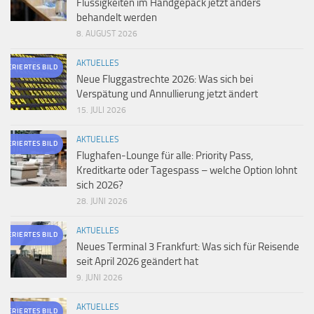
Flüssigkeiten im Handgepäck jetzt anders
behandelt werden
8. AUGUST 2026
AKTUELLES
ENERIERTES BILD
Neue Fluggastrechte 2026: Was sich bei
Verspätung und Annullierung jetzt ändert
15. JULI 2026
AKTUELLES
ENERIERTES BILD
Flughafen-Lounge für alle: Priority Pass,
Kreditkarte oder Tagespass – welche Option lohnt
sich 2026?
28. JUNI 2026
AKTUELLES
ENERIERTES BILD
Neues Terminal 3 Frankfurt: Was sich für Reisende
seit April 2026 geändert hat
9. JUNI 2026
AKTUELLES
ENERIERTES BILD