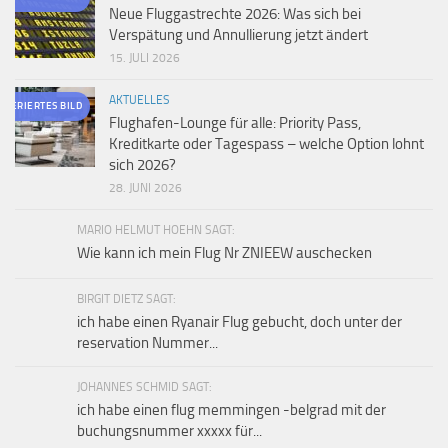
Neue Fluggastrechte 2026: Was sich bei
Verspätung und Annullierung jetzt ändert
15. JULI 2026
AKTUELLES
ENERIERTES BILD
Flughafen-Lounge für alle: Priority Pass,
Kreditkarte oder Tagespass – welche Option lohnt
sich 2026?
28. JUNI 2026
MARIO HELMUT HOEHN SAGT:
Wie kann ich mein Flug Nr ZNIEEW auschecken
BIRGIT DIETZ SAGT:
ich habe einen Ryanair Flug gebucht, doch unter der
reservation Nummer...
JOHANNES SCHMID SAGT:
ich habe einen flug memmingen -belgrad mit der
buchungsnummer xxxxx für...