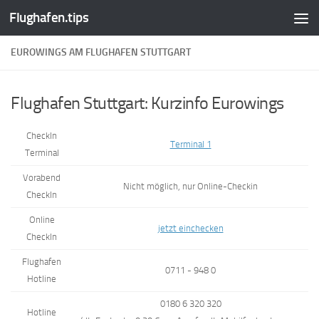
Flughafen.tips
Zum Inhalt springen
EUROWINGS AM FLUGHAFEN STUTTGART
Flughafen Stuttgart: Kurzinfo Eurowings
CheckIn
Terminal 1
Terminal
Vorabend
Nicht möglich, nur Online-Checkin
CheckIn
Online
jetzt einchecken
CheckIn
Flughafen
0711 - 948 0
Hotline
0180 6 320 320
Hotline