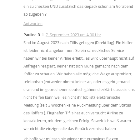
ein zu checken UND zusätzlich das Gepäck schon am Vorabend
ab zugeben ?
Antworten
Pauline D
7. September 2023 um 4:00 Uhr
Sind im August 2023 nach Tiflis geflogen (Direktflug). Ein Koffer
ist leider nicht angekommen. So ein schreckliches Service
haben wir bei keiner Airline erlebt.. es wird überhaupt nicht auf
Anfragen reagiert. Keiner hat sich Mühe gemacht nach dem
Koffer zu schauen. Wir haben alle mögliche Wege ausprobiert,
telefonisch (entweder nimmt keiner an, oder es geht jemand
dran und im gebrochenen deutsch gähnend erklärt dass sie uns
nicht helfen kann weil es nicht ihr Job ist), elektronische
Meldung (seit 3 Wochen keine Rückmeldung über dem Status
des Koffers ). Flughafen Tiflis hat auch versucht Airline zu
kontaktieren, mit dem gleichen Erfolg. Soweit ich weiß waren
wir nicht die einzigen die das Gepäck vermisst haben.
Ich hoffe wir müssen nie wieder mit eurowings fliegen…