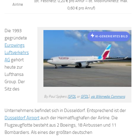
(dt. Festnetz: 0,20 € pro Anruf – dt. Mobilfunknetz: max.
Airline
0,60 € pro Anruf)
Die 1993
KI-GENERIERTES BILD
gegründete
Eurowings
Luftverkehrs
AG
gehört
heute zur
Lufthansa
Group. Der
Sitz des
By Paul Spijkers [
GFDL
or
GFDL
],
via Wikimedia Commons
Unternehmens befindet sich in Düsseldorf. Entsprechend ist der
Düsseldorf Airport
auch der Heimatflughafen der Airline. Die
Flugzeugflotte besteht aus 2 Boeings, 18 Airbussen und 11
Bombardiers. Als eines der größten deutschen