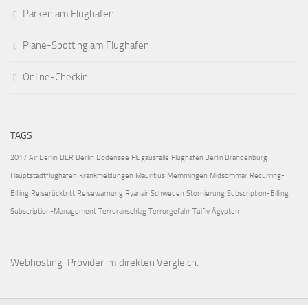
Parken am Flughafen
Plane-Spotting am Flughafen
Online-Checkin
TAGS
2017
Air Berlin
BER
Berlin
Bodensee
Flugausfälle
Flughafen Berlin Brandenburg
Hauptstadtflughafen
Krankmeldungen
Mauritius
Memmingen
Midsommar
Recurring-
Billing
Reiserücktritt
Reisewarnung
Ryanair
Schweden
Stornierung
Subscription-Billing
Subscription-Management
Terroranschlag
Terrorgefahr
Tuifly
Ägypten
Webhosting-Provider
im direkten Vergleich.