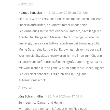
Antworten
Helmut Bonacker
18. Oktober 2018 um 9:31 Uhr
Seit ca. 1 Woche versuchen ich Online meine Daten und jetzt
Check in aufzurufen, es kommt immer wieder eine
Fehlermeldung mit verschiedenen Nummern, nach längeren
Anrufen bei Berge und Meer und bei Eurowings, wurde mir
bestätigt, dass es ein Softwareproblem bei Eurowings gibt.
Meine Daten sind korrekt bei Eurowings, ich konnte vor ca. 3
Wochen die Sitzplätze reservieren. Ich muß nun zum Checkin
Schalterl und befürchte, daß da ein großer andrang ist, da es
mir wohl nicht allein so geht. Warum dauert die Behebung des
Fehlers nicht schneller, Frage ich als Dipl. Ing. aus
Automationstechnk
Antworten
Jörg Schreitmüller
30. Mai 2020 um 17:59 Uhr
Sehr geehrte Damen und Herren,
wir haben bei Ihnen am 1. August einen Flug nach