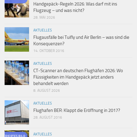
Handgepäck-Regeln 2026: Was darf mit ins
Flugzeug – und was nicht?
28. MAI 2026
AKTUELLES
Flugausfälle bei Tuifly und Air Berlin – was sind die
Konsequenzen?
14. OKTOBER 2016
AKTUELLES
CT-Scanner an deutschen Flughäfen 2026: Wo
Flüssigkeiten im Handgepäck jetzt anders
behandelt werden
8. AUGUST 2026
AKTUELLES
Flughafen BER: Klappt die Eröffnung in 2017?
28. AUGUST 2016
AKTUELLES
ENERIERTES BILD