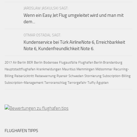
JAROSLAW JASKULSKI SAGT:
Wenn ein Easy Jet Flug umgeleitet wird und man mit
dem...
OTMAR OSTADAL SAGT:
Kundenservice bei Türk AirlineNote 6, Erreichbarkkeit
Note 6, Kundenfreundlichkeit Note 6.
2017
Air Berlin
BER
Berlin
Bodensee
Flugausfälle
Flughafen Berlin Brandenburg
Hauptstadtflughafen
Krankmeldungen
Mauritius
Memmingen
Midsommar
Recurring-
Billing
Reiserücktritt
Reisewarnung
Ryanair
Schweden
Stornierung
Subscription-Billing
Subscription-Management
Terroranschlag
Terrorgefahr
Tuifly
Ägypten
FLUGHAFEN TIPPS