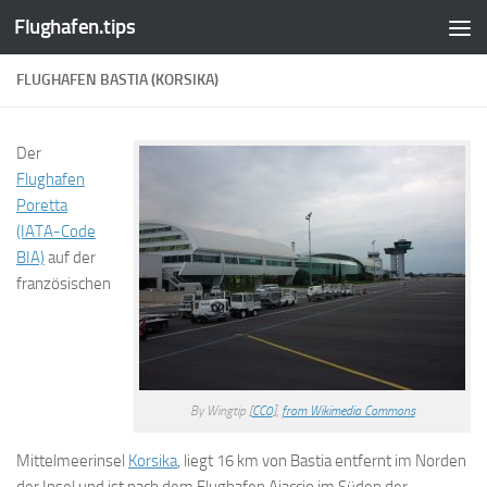
Flughafen.tips
Zum Inhalt springen
FLUGHAFEN BASTIA (KORSIKA)
Der
Flughafen
Poretta
(IATA-Code
BIA)
auf der
französischen
By Wingtip [
CC0
],
from Wikimedia Commons
Mittelmeerinsel
Korsika
, liegt 16 km von Bastia entfernt im Norden