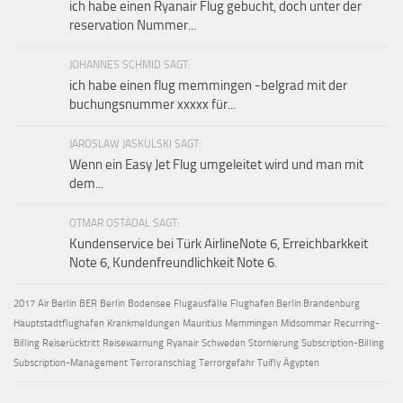
ich habe einen Ryanair Flug gebucht, doch unter der
reservation Nummer...
JOHANNES SCHMID SAGT:
ich habe einen flug memmingen -belgrad mit der
buchungsnummer xxxxx für...
JAROSLAW JASKULSKI SAGT:
Wenn ein Easy Jet Flug umgeleitet wird und man mit
dem...
OTMAR OSTADAL SAGT:
Kundenservice bei Türk AirlineNote 6, Erreichbarkkeit
Note 6, Kundenfreundlichkeit Note 6.
2017
Air Berlin
BER
Berlin
Bodensee
Flugausfälle
Flughafen Berlin Brandenburg
Hauptstadtflughafen
Krankmeldungen
Mauritius
Memmingen
Midsommar
Recurring-
Billing
Reiserücktritt
Reisewarnung
Ryanair
Schweden
Stornierung
Subscription-Billing
Subscription-Management
Terroranschlag
Terrorgefahr
Tuifly
Ägypten