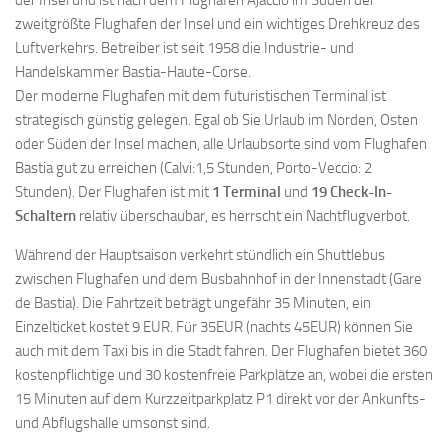
der Insel und ist nach dem Flughafen Ajaccio im Süden der
zweitgrößte Flughafen der Insel und ein wichtiges Drehkreuz des
Luftverkehrs. Betreiber ist seit 1958 die Industrie- und
Handelskammer Bastia-Haute-Corse.
Der moderne Flughafen mit dem futuristischen Terminal ist
strategisch günstig gelegen. Egal ob Sie Urlaub im Norden, Osten
oder Süden der Insel machen, alle Urlaubsorte sind vom Flughafen
Bastia gut zu erreichen (Calvi:1,5 Stunden, Porto-Veccio: 2
Stunden). Der Flughafen ist mit
1 Terminal
und
19 Check-In-
Schaltern
relativ überschaubar, es herrscht ein Nachtflugverbot.
Während der Hauptsaison verkehrt stündlich ein Shuttlebus
zwischen Flughafen und dem Busbahnhof in der Innenstadt (Gare
de Bastia). Die Fahrtzeit beträgt ungefähr 35 Minuten, ein
Einzelticket kostet 9 EUR. Für 35EUR (nachts 45EUR) können Sie
auch mit dem Taxi bis in die Stadt fahren. Der Flughafen bietet 360
kostenpflichtige und 30 kostenfreie Parkplätze an, wobei die ersten
15 Minuten auf dem Kurzzeitparkplatz P1 direkt vor der Ankunfts-
und Abflugshalle umsonst sind.