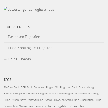
FLUGHAFEN TIPPS
Parken am Flughafen
Plane-Spotting am Flughafen
Online-Checkin
TAGS
2017
Air Berlin
BER
Berlin
Bodensee
Flugausfälle
Flughafen Berlin Brandenburg
Hauptstadtflughafen
Krankmeldungen
Mauritius
Memmingen
Midsommar
Recurring-
Billing
Reiserücktritt
Reisewarnung
Ryanair
Schweden
Stornierung
Subscription-Billing
Subscription-Management
Terroranschlag
Terrorgefahr
Tuifly
Ägypten