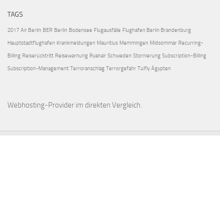
TAGS
2017
Air Berlin
BER
Berlin
Bodensee
Flugausfälle
Flughafen Berlin Brandenburg
Hauptstadtflughafen
Krankmeldungen
Mauritius
Memmingen
Midsommar
Recurring-
Billing
Reiserücktritt
Reisewarnung
Ryanair
Schweden
Stornierung
Subscription-Billing
Subscription-Management
Terroranschlag
Terrorgefahr
Tuifly
Ägypten
Webhosting-Provider
im direkten Vergleich.