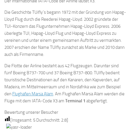
Der internationale IATA-Code der Airline lautet X3.
Die Geschichte TUifly´s begann 1972 mit der Gründung von Hapag-
Lloyd Flug durch die Reederei Hapag-Lloyd. 2002 gründete der
TUI-Konzern das Flugunternehmen Hapag-Lloyd Express. 2006
überlegte TUI, Hapag-Lloyd Flug und Hapag-Lloyd Express zu
vereinen und unter einem gemeinsamen Auftritt zu vermarkten.
2007 erschien der Name TUIfly zunächst als Marke und 2010 dann
auch als Firmenname.
Die Flotte der Airline besteht aus 42 Flugzeugen. Darunter sind
fünf Boeing B737-700 und 37 Boeing B737-800. TUIfly bedient
touristische Destinationen auf den Kanaren, den Kapverden, auf
Madeira, im Mittelmeerraum und in Nordafrika wie zum Beispiel
den
Flughafen Marsa Alam
. Am Flughafen Marsa Alam werden die
Flüge mit dem IATA-Code X3 am
Terminal 1
abgefertigt.
Bewertung unserer Besucher
[Insgesamt:
5
Durchschnitt:
2.8
]