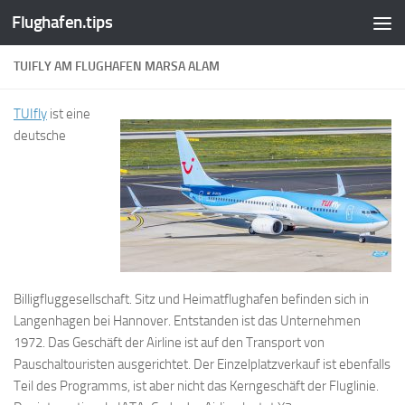
Flughafen.tips
Zum Inhalt springen
TUIFLY AM FLUGHAFEN MARSA ALAM
TUIfly
ist eine
deutsche
Billigfluggesellschaft. Sitz und Heimatflughafen befinden sich in
Langenhagen bei Hannover. Entstanden ist das Unternehmen
1972. Das Geschäft der Airline ist auf den Transport von
Pauschaltouristen ausgerichtet. Der Einzelplatzverkauf ist ebenfalls
Teil des Programms, ist aber nicht das Kerngeschäft der Fluglinie.