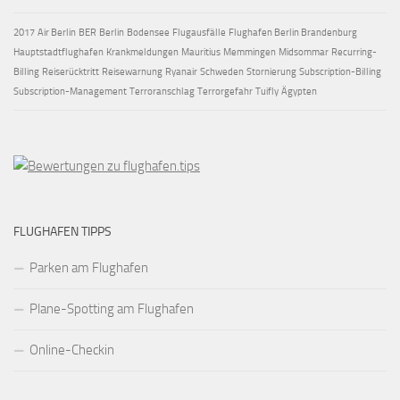
2017
Air Berlin
BER
Berlin
Bodensee
Flugausfälle
Flughafen Berlin Brandenburg
Hauptstadtflughafen
Krankmeldungen
Mauritius
Memmingen
Midsommar
Recurring-
Billing
Reiserücktritt
Reisewarnung
Ryanair
Schweden
Stornierung
Subscription-Billing
Subscription-Management
Terroranschlag
Terrorgefahr
Tuifly
Ägypten
FLUGHAFEN TIPPS
Parken am Flughafen
Plane-Spotting am Flughafen
Online-Checkin