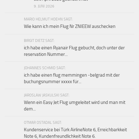
9. JUNI 2026
MARIO HELMUT HOEHN SAGT:
Wie kann ich mein Flug Nr ZNIEEW auschecken
BIRGIT DIETZ SAGT:
ich habe einen Ryanair Flug gebucht, doch unter der
reservation Nummer...
JOHANNES SCHMID SAGT:
ich habe einen flug memmingen -belgrad mit der
buchungsnummer xxxxx für...
JAROSLAW JASKULSKI SAGT:
Wenn ein Easy Jet Flug umgeleitet wird und man mit
dem...
OTMAR OSTADAL SAGT:
Kundenservice bei Türk AirlineNote 6, Erreichbarkkeit
Note 6, Kundenfreundlichkeit Note 6.