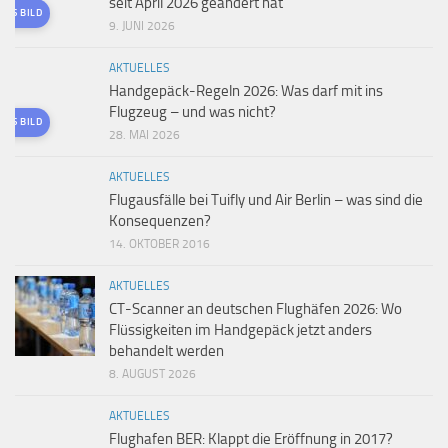
seit April 2026 geändert hat
TES BILD
9. JUNI 2026
AKTUELLES
Handgepäck-Regeln 2026: Was darf mit ins
Flugzeug – und was nicht?
TES BILD
28. MAI 2026
AKTUELLES
Flugausfälle bei Tuifly und Air Berlin – was sind die
Konsequenzen?
14. OKTOBER 2016
AKTUELLES
CT-Scanner an deutschen Flughäfen 2026: Wo
Flüssigkeiten im Handgepäck jetzt anders
behandelt werden
8. AUGUST 2026
AKTUELLES
Flughafen BER: Klappt die Eröffnung in 2017?