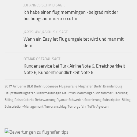
JOHANNES SCHMID SAGT:
ich habe einen flug memmingen -belgrad mit der
buchungsnummer xxxxx für...
JAROSLAW JASKULSKI SAGT:
Wenn ein Easy Jet Flug umgeleitet wird und man mit
dem...
OTMAR OSTADAL SAGT:
Kundenservice bei Türk AirlineNote 6, Erreichbarkkeit
Note 6, Kundenfreundlichkeit Note 6.
2017
Air Berlin
BER
Berlin
Bodensee
Flugausfälle
Flughafen Berlin Brandenburg
Hauptstadtflughafen
Krankmeldungen
Mauritius
Memmingen
Midsommar
Recurring-
Billing
Reiserücktritt
Reisewarnung
Ryanair
Schweden
Stornierung
Subscription-Billing
Subscription-Management
Terroranschlag
Terrorgefahr
Tuifly
Ägypten