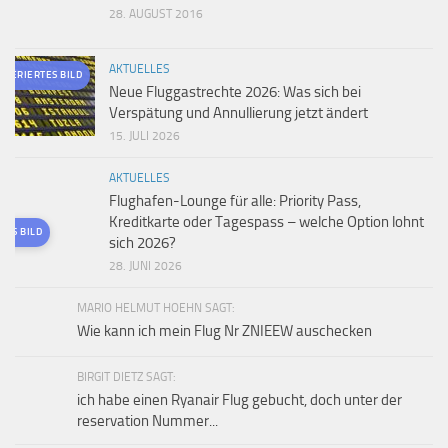
28. AUGUST 2016
AKTUELLES
ENERIERTES BILD
Neue Fluggastrechte 2026: Was sich bei
Verspätung und Annullierung jetzt ändert
15. JULI 2026
AKTUELLES
Flughafen-Lounge für alle: Priority Pass,
Kreditkarte oder Tagespass – welche Option lohnt
TES BILD
sich 2026?
28. JUNI 2026
MARIO HELMUT HOEHN SAGT:
Wie kann ich mein Flug Nr ZNIEEW auschecken
BIRGIT DIETZ SAGT:
ich habe einen Ryanair Flug gebucht, doch unter der
reservation Nummer...