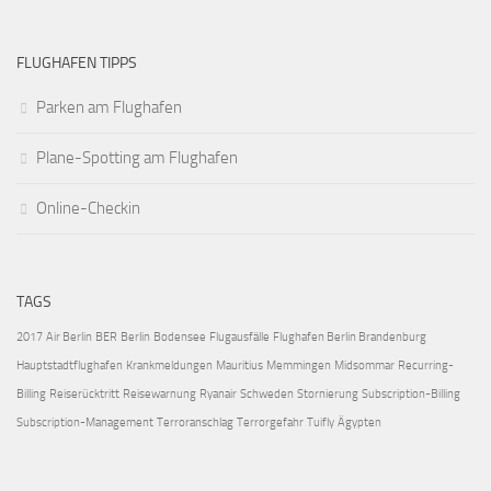
FLUGHAFEN TIPPS
Parken am Flughafen
Plane-Spotting am Flughafen
Online-Checkin
TAGS
2017
Air Berlin
BER
Berlin
Bodensee
Flugausfälle
Flughafen Berlin Brandenburg
Hauptstadtflughafen
Krankmeldungen
Mauritius
Memmingen
Midsommar
Recurring-
Billing
Reiserücktritt
Reisewarnung
Ryanair
Schweden
Stornierung
Subscription-Billing
Subscription-Management
Terroranschlag
Terrorgefahr
Tuifly
Ägypten