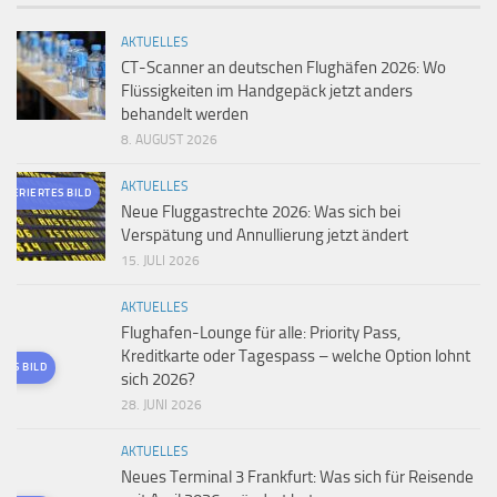
AKTUELLES
CT-Scanner an deutschen Flughäfen 2026: Wo
Flüssigkeiten im Handgepäck jetzt anders
behandelt werden
8. AUGUST 2026
AKTUELLES
ENERIERTES BILD
Neue Fluggastrechte 2026: Was sich bei
Verspätung und Annullierung jetzt ändert
15. JULI 2026
AKTUELLES
Flughafen-Lounge für alle: Priority Pass,
Kreditkarte oder Tagespass – welche Option lohnt
TES BILD
sich 2026?
28. JUNI 2026
AKTUELLES
Neues Terminal 3 Frankfurt: Was sich für Reisende