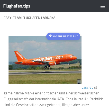
Flughafen.tips
Zum Inhalt springen
EASYJET AM FLUGHAFEN LARNAKA
KI-GENERIERTES BILD
EasyJet
ist
gemeinsame Marke einer britischen und einer schweizerischen
Fuggesellschaft, der internationale IATA-Code lautet U2. Rechtlich
sind die Gesellschaften zwar getrennt, fliegen aber unter