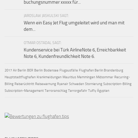
buchungsnummer xxxxx für...
JAROSLAW JASKULSKI SAGT:
Wenn ein Easy Jet Flug umgeleitet wird und man mit
dem...
OTMAR OSTADAL SAGT:
Kundenservice bei Türk AirlineNote 6, Erreichbarkkeit
Note 6, Kundenfreundlichkeit Note 6.
2017
Air Berlin
BER
Berlin
Bodensee
Flugausfälle
Flughafen Berlin Brandenburg
Hauptstadtflughafen
Krankmeldungen
Mauritius
Memmingen
Midsommar
Recurring-
Billing
Reiserücktritt
Reisewarnung
Ryanair
Schweden
Stornierung
Subscription-Billing
Subscription-Management
Terroranschlag
Terrorgefahr
Tuifly
Ägypten