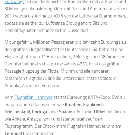
Eurowings
hervor, die zunächst in Kooperation mit Air France und
KLM einige nationale Flughäfen mit Paris und Amsterdam verband.
2011 wurde die Airline zu 100 % von der Lufthansa übernommen,
sodass sie seither zur Lufthansa Group gehört. Sitz und
Heimatflughafen befinden sich in Düsseldorf.
Mit ungefähr 2 Millionen Passagieren pro Jahr zählt Eurowings zu
den größten Fluggesellschaften Deutschlands. Sie betreibt eine
Flugzeugflotte von 11 Bombardiers, 2 Boeings und 18 Airbussen.
Darunter befindet sich auch der Airbus A330. Er ist das größte
Passagierflugzeug der Flotte. Mit ihm und allen anderen
Maschinen fliegt die Airline die unterschiedlichsten Städte in
Amerika, Asien und Europa an.
Vom
Flughafen Hannover
startet Eurowings (IATA-Code: EW) zu
europäischen Urlaubszielen wie
Kroatien
,
Frankreich
,
Griechenland
,
Portugal
oder
Spanien
. Auch die
Türkei
mit Zielen
wie Ankara, Antalya, Izmir und Istanbul steht auf dem
Flugprogramm. Der Check-In am Flughafen Hannover wird am
Terminal C
vorgenommen.