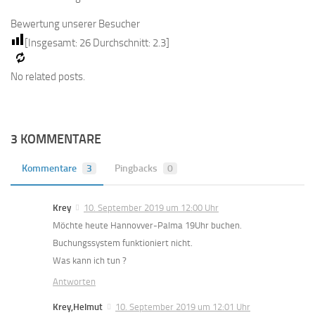
Bewertung unserer Besucher
[Insgesamt:
26
Durchschnitt:
2.3
]
No related posts.
3 KOMMENTARE
Kommentare
3
Pingbacks
0
Krey
10. September 2019 um 12:00 Uhr
Möchte heute Hannovver-Palma 19Uhr buchen.
Buchungssystem funktioniert nicht.
Was kann ich tun ?
Antworten
Krey,Helmut
10. September 2019 um 12:01 Uhr