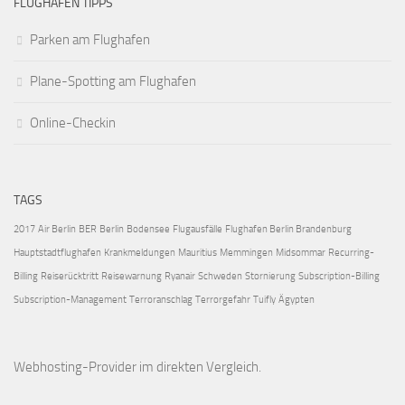
FLUGHAFEN TIPPS
Parken am Flughafen
Plane-Spotting am Flughafen
Online-Checkin
TAGS
2017
Air Berlin
BER
Berlin
Bodensee
Flugausfälle
Flughafen Berlin Brandenburg
Hauptstadtflughafen
Krankmeldungen
Mauritius
Memmingen
Midsommar
Recurring-
Billing
Reiserücktritt
Reisewarnung
Ryanair
Schweden
Stornierung
Subscription-Billing
Subscription-Management
Terroranschlag
Terrorgefahr
Tuifly
Ägypten
Webhosting-Provider
im direkten Vergleich.