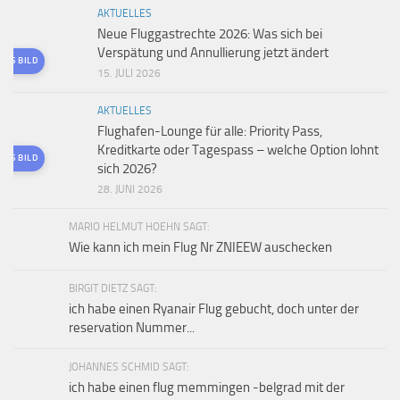
AKTUELLES
Neue Fluggastrechte 2026: Was sich bei
Verspätung und Annullierung jetzt ändert
TES BILD
15. JULI 2026
AKTUELLES
Flughafen-Lounge für alle: Priority Pass,
Kreditkarte oder Tagespass – welche Option lohnt
TES BILD
sich 2026?
28. JUNI 2026
MARIO HELMUT HOEHN SAGT:
Wie kann ich mein Flug Nr ZNIEEW auschecken
BIRGIT DIETZ SAGT:
ich habe einen Ryanair Flug gebucht, doch unter der
reservation Nummer...
JOHANNES SCHMID SAGT:
ich habe einen flug memmingen -belgrad mit der