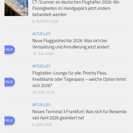
CT-Scanner an deutschen Flughäfen 2026: Wo
Flüssigkeiten im Handgepäck jetzt anders
behandelt werden
8. AUGUST 2026
AKTUELLES
Neue Fluggastrechte 2026: Was sich bei
Verspätung und Annullierung jetzt ändert
TES BILD
15. JULI 2026
AKTUELLES
Flughafen-Lounge für alle: Priority Pass,
Kreditkarte oder Tagespass – welche Option lohnt
TES BILD
sich 2026?
28. JUNI 2026
AKTUELLES
Neues Terminal 3 Frankfurt: Was sich für Reisende
seit April 2026 geändert hat
TES BILD
9. JUNI 2026