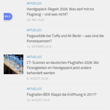
AKTUELLES
Handgepäck-Regeln 2026: Was darf mit ins
Flugzeug – und was nicht?
TES BILD
28. MAI 2026
AKTUELLES
Flugausfälle bei Tuifly und Air Berlin – was sind die
Konsequenzen?
14. OKTOBER 2016
AKTUELLES
CT-Scanner an deutschen Flughäfen 2026: Wo
Flüssigkeiten im Handgepäck jetzt anders
behandelt werden
8. AUGUST 2026
AKTUELLES
Flughafen BER: Klappt die Eröffnung in 2017?
28. AUGUST 2016