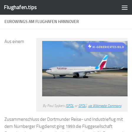
Flughafen.tips
Zum Inhalt springen
EUROWINGS AM FLUGHAFEN HANNOVER
Aus einem
KI-GENERIERTES BILD
By Paul Spijkers [
GFDL
or
GFDL
],
via Wikimedia Commons
Zusammenschluss der Dortmunder Reise- und Industrieflug mit
dem Nürnberger Flugdienst ging 1993 die Fluggesellschaft