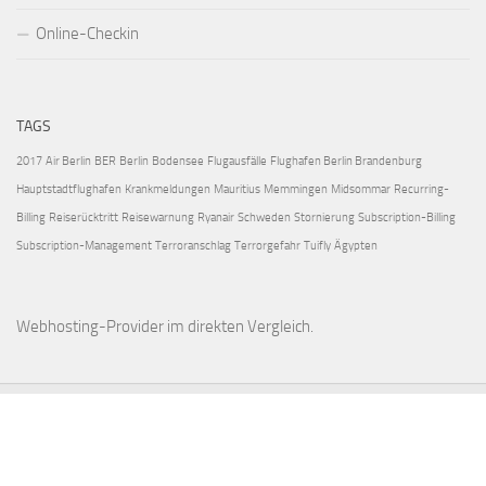
Online-Checkin
TAGS
2017
Air Berlin
BER
Berlin
Bodensee
Flugausfälle
Flughafen Berlin Brandenburg
Hauptstadtflughafen
Krankmeldungen
Mauritius
Memmingen
Midsommar
Recurring-
Billing
Reiserücktritt
Reisewarnung
Ryanair
Schweden
Stornierung
Subscription-Billing
Subscription-Management
Terroranschlag
Terrorgefahr
Tuifly
Ägypten
Webhosting-Provider
im direkten Vergleich.