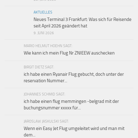
AKTUELLES
Neues Terminal 3 Frankfurt: Was sich für Reisende
seit April 2026 geändert hat
9. JUNI 2026
MARIO HELMUT HOEHN SAGT:
Wie kann ich mein Flug Nr ZNIEEW auschecken
BIRGIT DIETZ SAGT:
ich habe einen Ryanair Flug gebucht, doch unter der
reservation Nummer...
JOHANNES SCHMID SAGT:
ich habe einen flug memmingen -belgrad mit der
buchungsnummer xxxxx für...
JAROSLAW JASKULSKI SAGT:
Wenn ein Easy Jet Flug umgeleitet wird und man mit
dem...