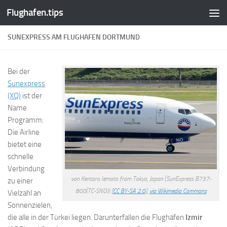
Flughafen.tips
Zum Inhalt springen
SUNEXPRESS AM FLUGHAFEN DORTMUND
Bei der
Sunexpress
(XQ)
ist der
Name
Programm:
Die Airline
bietet eine
schnelle
Verbindung
von Kentaro Iemoto from Tokyo, Japan (SunExpress B737-
zu einer
800(TC-SNO)) [
CC BY-SA 2.0
],
via Wikimedia Commons
Vielzahl an
Sonnenzielen,
die alle in der Türkei liegen. Darunterfallen die Flughäfen
Izmir