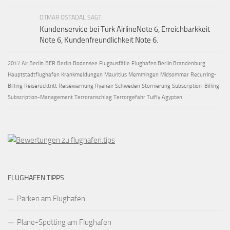
OTMAR OSTADAL SAGT:
Kundenservice bei Türk AirlineNote 6, Erreichbarkkeit
Note 6, Kundenfreundlichkeit Note 6.
2017
Air Berlin
BER
Berlin
Bodensee
Flugausfälle
Flughafen Berlin Brandenburg
Hauptstadtflughafen
Krankmeldungen
Mauritius
Memmingen
Midsommar
Recurring-
Billing
Reiserücktritt
Reisewarnung
Ryanair
Schweden
Stornierung
Subscription-Billing
Subscription-Management
Terroranschlag
Terrorgefahr
Tuifly
Ägypten
FLUGHAFEN TIPPS
Parken am Flughafen
Plane-Spotting am Flughafen