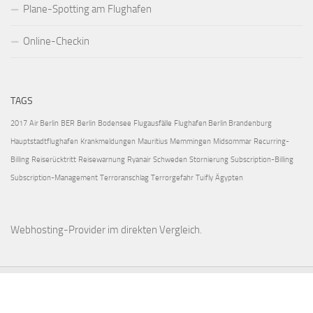
Plane-Spotting am Flughafen
Online-Checkin
TAGS
2017
Air Berlin
BER
Berlin
Bodensee
Flugausfälle
Flughafen Berlin Brandenburg
Hauptstadtflughafen
Krankmeldungen
Mauritius
Memmingen
Midsommar
Recurring-
Billing
Reiserücktritt
Reisewarnung
Ryanair
Schweden
Stornierung
Subscription-Billing
Subscription-Management
Terroranschlag
Terrorgefahr
Tuifly
Ägypten
Webhosting-Provider
im direkten Vergleich.