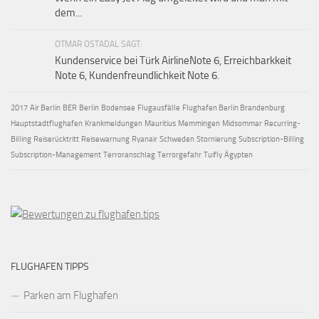
dem...
OTMAR OSTADAL SAGT:
Kundenservice bei Türk AirlineNote 6, Erreichbarkkeit
Note 6, Kundenfreundlichkeit Note 6.
2017
Air Berlin
BER
Berlin
Bodensee
Flugausfälle
Flughafen Berlin Brandenburg
Hauptstadtflughafen
Krankmeldungen
Mauritius
Memmingen
Midsommar
Recurring-
Billing
Reiserücktritt
Reisewarnung
Ryanair
Schweden
Stornierung
Subscription-Billing
Subscription-Management
Terroranschlag
Terrorgefahr
Tuifly
Ägypten
FLUGHAFEN TIPPS
Parken am Flughafen