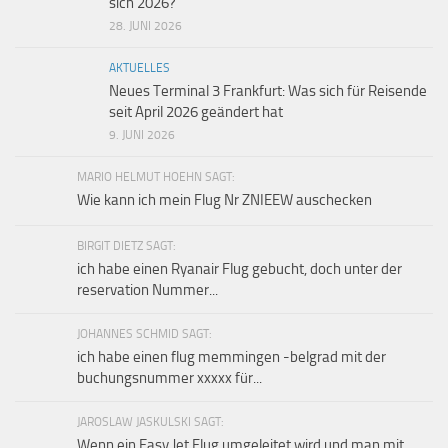
sich 2026?
28. JUNI 2026
AKTUELLES
Neues Terminal 3 Frankfurt: Was sich für Reisende
seit April 2026 geändert hat
9. JUNI 2026
MARIO HELMUT HOEHN SAGT:
Wie kann ich mein Flug Nr ZNIEEW auschecken
BIRGIT DIETZ SAGT:
ich habe einen Ryanair Flug gebucht, doch unter der
reservation Nummer...
JOHANNES SCHMID SAGT:
ich habe einen flug memmingen -belgrad mit der
buchungsnummer xxxxx für...
JAROSLAW JASKULSKI SAGT:
Wenn ein Easy Jet Flug umgeleitet wird und man mit