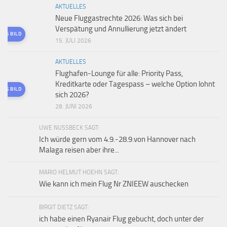
AKTUELLES
Neue Fluggastrechte 2026: Was sich bei
Verspätung und Annullierung jetzt ändert
TES BILD
15. JULI 2026
AKTUELLES
Flughafen-Lounge für alle: Priority Pass,
Kreditkarte oder Tagespass – welche Option lohnt
TES BILD
sich 2026?
28. JUNI 2026
UWE NUSSBECK SAGT:
Ich würde gern vom 4.9.-28.9.von Hannover nach
Malaga reisen aber ihre...
MARIO HELMUT HOEHN SAGT:
Wie kann ich mein Flug Nr ZNIEEW auschecken
BIRGIT DIETZ SAGT:
ich habe einen Ryanair Flug gebucht, doch unter der