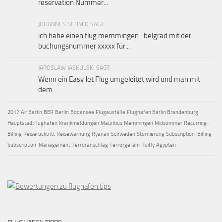
reservation Nummer...
JOHANNES SCHMID SAGT:
ich habe einen flug memmingen -belgrad mit der
buchungsnummer xxxxx für...
JAROSLAW JASKULSKI SAGT:
Wenn ein Easy Jet Flug umgeleitet wird und man mit
dem...
2017
Air Berlin
BER
Berlin
Bodensee
Flugausfälle
Flughafen Berlin Brandenburg
Hauptstadtflughafen
Krankmeldungen
Mauritius
Memmingen
Midsommar
Recurring-
Billing
Reiserücktritt
Reisewarnung
Ryanair
Schweden
Stornierung
Subscription-Billing
Subscription-Management
Terroranschlag
Terrorgefahr
Tuifly
Ägypten