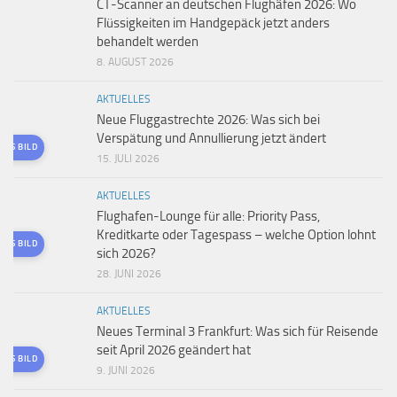
CT-Scanner an deutschen Flughäfen 2026: Wo
Flüssigkeiten im Handgepäck jetzt anders
behandelt werden
8. AUGUST 2026
AKTUELLES
Neue Fluggastrechte 2026: Was sich bei
Verspätung und Annullierung jetzt ändert
TES BILD
15. JULI 2026
AKTUELLES
Flughafen-Lounge für alle: Priority Pass,
Kreditkarte oder Tagespass – welche Option lohnt
TES BILD
sich 2026?
28. JUNI 2026
AKTUELLES
Neues Terminal 3 Frankfurt: Was sich für Reisende
seit April 2026 geändert hat
TES BILD
9. JUNI 2026