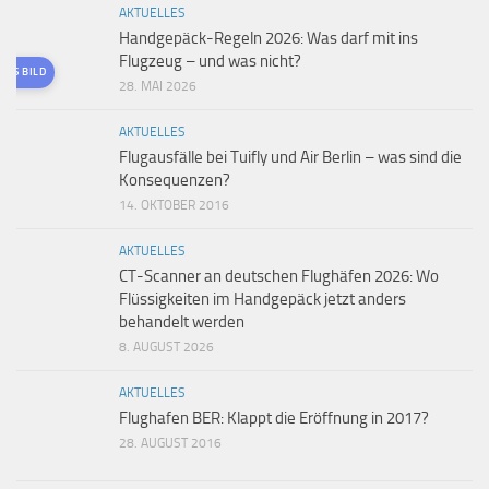
AKTUELLES
Handgepäck-Regeln 2026: Was darf mit ins
Flugzeug – und was nicht?
TES BILD
28. MAI 2026
AKTUELLES
Flugausfälle bei Tuifly und Air Berlin – was sind die
Konsequenzen?
14. OKTOBER 2016
AKTUELLES
CT-Scanner an deutschen Flughäfen 2026: Wo
Flüssigkeiten im Handgepäck jetzt anders
behandelt werden
8. AUGUST 2026
AKTUELLES
Flughafen BER: Klappt die Eröffnung in 2017?
28. AUGUST 2016