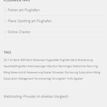
FLUGHAFEN TIPPS
Parken am Flughafen
Plane-Spotting am Flughafen
Online-Checkin
TAGS
2017
Air Berlin
BER
Berlin
Bodensee
Flugausfälle
Flughafen Berlin Brandenburg
Hauptstadtflughafen
Krankmeldungen
Mauritius
Memmingen
Midsommar
Recurring-
Billing
Reiserücktritt
Reisewarnung
Ryanair
Schweden
Stornierung
Subscription-Billing
Subscription-Management
Terroranschlag
Terrorgefahr
Tuifly
Ägypten
Webhosting-Provider
im direkten Vergleich.