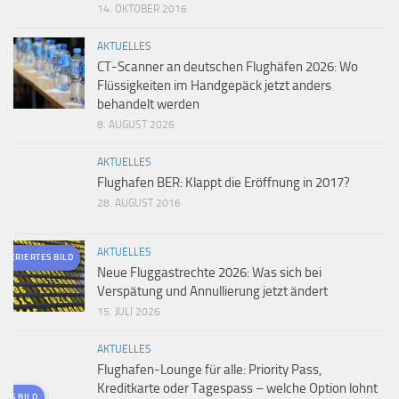
14. OKTOBER 2016
AKTUELLES
CT-Scanner an deutschen Flughäfen 2026: Wo
Flüssigkeiten im Handgepäck jetzt anders
behandelt werden
8. AUGUST 2026
AKTUELLES
Flughafen BER: Klappt die Eröffnung in 2017?
28. AUGUST 2016
AKTUELLES
ENERIERTES BILD
Neue Fluggastrechte 2026: Was sich bei
Verspätung und Annullierung jetzt ändert
15. JULI 2026
AKTUELLES
Flughafen-Lounge für alle: Priority Pass,
Kreditkarte oder Tagespass – welche Option lohnt
TES BILD