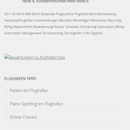
Note 6, Kundenfreundlichkeit Note 6.
2017
Air Berlin
BER
Berlin
Bodensee
Flugausfälle
Flughafen Berlin Brandenburg
Hauptstadtflughafen
Krankmeldungen
Mauritius
Memmingen
Midsommar
Recurring-
Billing
Reiserücktritt
Reisewarnung
Ryanair
Schweden
Stornierung
Subscription-Billing
Subscription-Management
Terroranschlag
Terrorgefahr
Tuifly
Ägypten
FLUGHAFEN TIPPS
Parken am Flughafen
Plane-Spotting am Flughafen
Online-Checkin