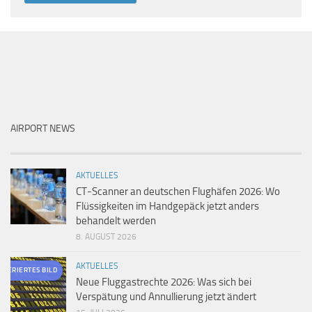
AIRPORT NEWS
AKTUELLES
CT-Scanner an deutschen Flughäfen 2026: Wo
Flüssigkeiten im Handgepäck jetzt anders
behandelt werden
8. AUGUST 2026
AKTUELLES
ENERIERTES BILD
Neue Fluggastrechte 2026: Was sich bei
Verspätung und Annullierung jetzt ändert