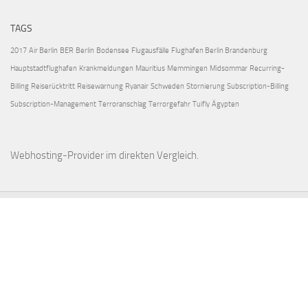
TAGS
2017
Air Berlin
BER
Berlin
Bodensee
Flugausfälle
Flughafen Berlin Brandenburg
Hauptstadtflughafen
Krankmeldungen
Mauritius
Memmingen
Midsommar
Recurring-
Billing
Reiserücktritt
Reisewarnung
Ryanair
Schweden
Stornierung
Subscription-Billing
Subscription-Management
Terroranschlag
Terrorgefahr
Tuifly
Ägypten
Webhosting-Provider
im direkten Vergleich.