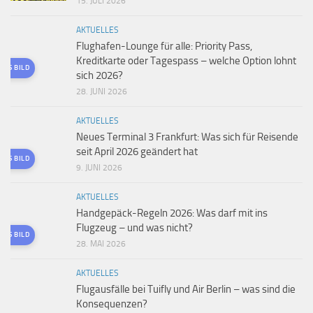
15. JULI 2026
AKTUELLES
Flughafen-Lounge für alle: Priority Pass,
Kreditkarte oder Tagespass – welche Option lohnt
TES BILD
sich 2026?
28. JUNI 2026
AKTUELLES
Neues Terminal 3 Frankfurt: Was sich für Reisende
seit April 2026 geändert hat
TES BILD
9. JUNI 2026
AKTUELLES
Handgepäck-Regeln 2026: Was darf mit ins
Flugzeug – und was nicht?
TES BILD
28. MAI 2026
AKTUELLES
Flugausfälle bei Tuifly und Air Berlin – was sind die
Konsequenzen?