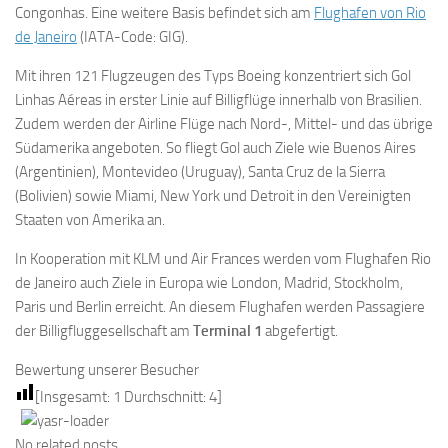
Congonhas. Eine weitere Basis befindet sich am
Flughafen von Rio
de Janeiro
(IATA-Code: GIG).
Mit ihren 121 Flugzeugen des Typs Boeing konzentriert sich Gol
Linhas Aéreas in erster Linie auf Billigflüge innerhalb von Brasilien.
Zudem werden der Airline Flüge nach Nord-, Mittel- und das übrige
Südamerika angeboten. So fliegt Gol auch Ziele wie Buenos Aires
(Argentinien), Montevideo (Uruguay), Santa Cruz de la Sierra
(Bolivien) sowie Miami, New York und Detroit in den Vereinigten
Staaten von Amerika an.
In Kooperation mit KLM und Air Frances werden vom Flughafen Rio
de Janeiro auch Ziele in Europa wie London, Madrid, Stockholm,
Paris und Berlin erreicht. An diesem Flughafen werden Passagiere
der Billigfluggesellschaft am
Terminal 1
abgefertigt.
Bewertung unserer Besucher
[Insgesamt:
1
Durchschnitt:
4
]
No related posts.