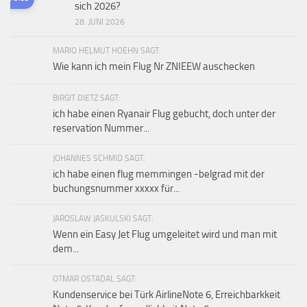
sich 2026?
28. JUNI 2026
MARIO HELMUT HOEHN SAGT:
Wie kann ich mein Flug Nr ZNIEEW auschecken
BIRGIT DIETZ SAGT:
ich habe einen Ryanair Flug gebucht, doch unter der
reservation Nummer...
JOHANNES SCHMID SAGT:
ich habe einen flug memmingen -belgrad mit der
buchungsnummer xxxxx für...
JAROSLAW JASKULSKI SAGT:
Wenn ein Easy Jet Flug umgeleitet wird und man mit
dem...
OTMAR OSTADAL SAGT:
Kundenservice bei Türk AirlineNote 6, Erreichbarkkeit