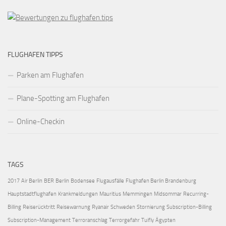
FLUGHAFEN TIPPS
Parken am Flughafen
Plane-Spotting am Flughafen
Online-Checkin
TAGS
2017
Air Berlin
BER
Berlin
Bodensee
Flugausfälle
Flughafen Berlin Brandenburg
Hauptstadtflughafen
Krankmeldungen
Mauritius
Memmingen
Midsommar
Recurring-
Billing
Reiserücktritt
Reisewarnung
Ryanair
Schweden
Stornierung
Subscription-Billing
Subscription-Management
Terroranschlag
Terrorgefahr
Tuifly
Ägypten