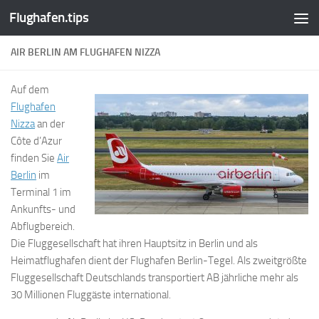
Flughafen.tips
Zum Inhalt springen
AIR BERLIN AM FLUGHAFEN NIZZA
Auf dem
Flughafen
Nizza
an der
Côte d’Azur
finden Sie
Air
Berlin
im
Terminal 1 im
Ankunfts- und
Abflugbereich.
Die Fluggesellschaft hat ihren Hauptsitz in Berlin und als
Heimatflughafen dient der Flughafen Berlin-Tegel. Als zweitgrößte
Fluggesellschaft Deutschlands transportiert AB jährliche mehr als
30 Millionen Fluggäste international.