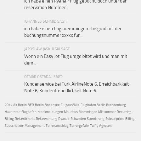
ich habe einen Ryanair Flug gebucht, doch unter der
reservation Nummer...
JOHANNES SCHMID SAGT:
ich habe einen flug memmingen -belgrad mit der
buchungsnummer xxxxx für...
JAROSLAW JASKULSKI SAGT:
Wenn ein Easy Jet Flug umgeleitet wird und man mit
dem...
OTMAR OSTADAL SAGT:
Kundenservice bei Türk AirlineNote 6, Erreichbarkkeit
Note 6, Kundenfreundlichkeit Note 6.
2017
Air Berlin
BER
Berlin
Bodensee
Flugausfälle
Flughafen Berlin Brandenburg
Hauptstadtflughafen
Krankmeldungen
Mauritius
Memmingen
Midsommar
Recurring-
Billing
Reiserücktritt
Reisewarnung
Ryanair
Schweden
Stornierung
Subscription-Billing
Subscription-Management
Terroranschlag
Terrorgefahr
Tuifly
Ägypten