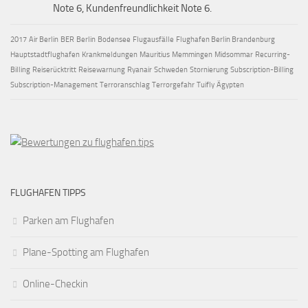
Note 6, Kundenfreundlichkeit Note 6.
2017
Air Berlin
BER
Berlin
Bodensee
Flugausfälle
Flughafen Berlin Brandenburg
Hauptstadtflughafen
Krankmeldungen
Mauritius
Memmingen
Midsommar
Recurring-
Billing
Reiserücktritt
Reisewarnung
Ryanair
Schweden
Stornierung
Subscription-Billing
Subscription-Management
Terroranschlag
Terrorgefahr
Tuifly
Ägypten
FLUGHAFEN TIPPS
Parken am Flughafen
Plane-Spotting am Flughafen
Online-Checkin