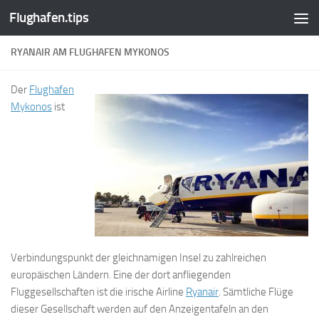
Flughafen.tips
Zum Inhalt springen
RYANAIR AM FLUGHAFEN MYKONOS
Der
Flughafen
Mykonos
ist
Verbindungspunkt der gleichnamigen Insel zu zahlreichen
europäischen Ländern. Eine der dort anfliegenden
Fluggesellschaften ist die irische Airline
Ryanair
. Sämtliche Flüge
dieser Gesellschaft werden auf den Anzeigentafeln an den