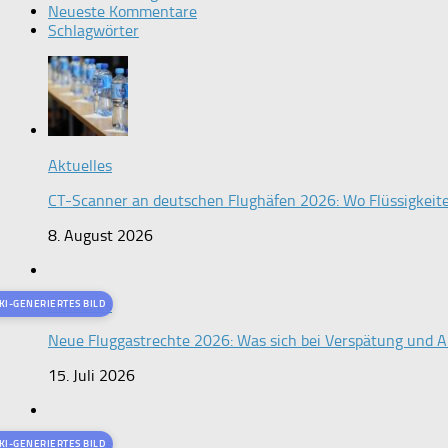
Neueste Kommentare
Schlagwörter
Aktuelles
CT-Scanner an deutschen Flughäfen 2026: Wo Flüssigkeit
8. August 2026
Aktuelles
KI-GENERIERTES BILD
Neue Fluggastrechte 2026: Was sich bei Verspätung und An
15. Juli 2026
Aktuelles
KI-GENERIERTES BILD