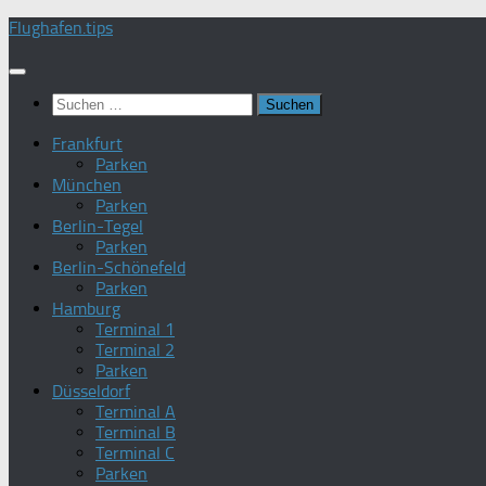
Zum
Flughafen.tips
Inhalt
springen
Suchen
nach:
Frankfurt
Parken
München
Parken
Berlin-Tegel
Parken
Berlin-Schönefeld
Parken
Hamburg
Terminal 1
Terminal 2
Parken
Düsseldorf
Terminal A
Terminal B
Terminal C
Parken