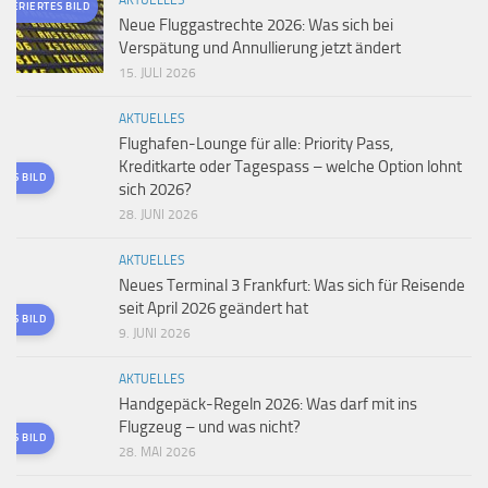
AKTUELLES
ENERIERTES BILD
Neue Fluggastrechte 2026: Was sich bei
Verspätung und Annullierung jetzt ändert
15. JULI 2026
AKTUELLES
Flughafen-Lounge für alle: Priority Pass,
Kreditkarte oder Tagespass – welche Option lohnt
TES BILD
sich 2026?
28. JUNI 2026
AKTUELLES
Neues Terminal 3 Frankfurt: Was sich für Reisende
seit April 2026 geändert hat
TES BILD
9. JUNI 2026
AKTUELLES
Handgepäck-Regeln 2026: Was darf mit ins
Flugzeug – und was nicht?
TES BILD
28. MAI 2026