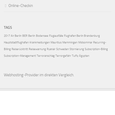
Online-Checkin
TAGS
2017
Air Berlin
BER
Berlin
Bodensee
Flugausfälle
Flughafen Berlin Brandenburg
Hauptstadtflughafen
Krankmeldungen
Mauritius
Memmingen
Midsommar
Recurring-
Billing
Reiserücktritt
Reisewarnung
Ryanair
Schweden
Stornierung
Subscription-Billing
Subscription-Management
Terroranschlag
Terrorgefahr
Tuifly
Ägypten
Webhosting-Provider
im direkten Vergleich.