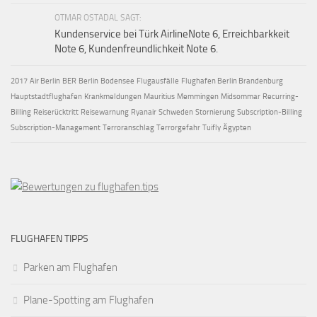
OTMAR OSTADAL SAGT:
Kundenservice bei Türk AirlineNote 6, Erreichbarkkeit
Note 6, Kundenfreundlichkeit Note 6.
2017
Air Berlin
BER
Berlin
Bodensee
Flugausfälle
Flughafen Berlin Brandenburg
Hauptstadtflughafen
Krankmeldungen
Mauritius
Memmingen
Midsommar
Recurring-
Billing
Reiserücktritt
Reisewarnung
Ryanair
Schweden
Stornierung
Subscription-Billing
Subscription-Management
Terroranschlag
Terrorgefahr
Tuifly
Ägypten
FLUGHAFEN TIPPS
Parken am Flughafen
Plane-Spotting am Flughafen