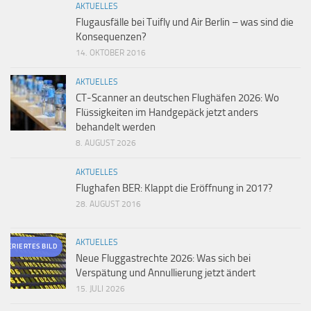
AKTUELLES
Flugausfälle bei Tuifly und Air Berlin – was sind die
Konsequenzen?
14. OKTOBER 2016
AKTUELLES
CT-Scanner an deutschen Flughäfen 2026: Wo
Flüssigkeiten im Handgepäck jetzt anders
behandelt werden
8. AUGUST 2026
AKTUELLES
Flughafen BER: Klappt die Eröffnung in 2017?
28. AUGUST 2016
AKTUELLES
ENERIERTES BILD
Neue Fluggastrechte 2026: Was sich bei
Verspätung und Annullierung jetzt ändert
15. JULI 2026