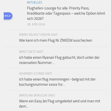
AKTUELLES
Flughafen-Lounge für alle: Priority Pass,
Kreditkarte oder Tagespass – welche Option lohnt
TES BILD
sich 2026?
28. JUNI 2026
MARIO HELMUT HOEHN SAGT:
Wie kann ich mein Flug Nr ZNIEEW auschecken
BIRGIT DIETZ SAGT:
ich habe einen Ryanair Flug gebucht, doch unter der
reservation Nummer...
JOHANNES SCHMID SAGT:
ich habe einen flug memmingen -belgrad mit der
buchungsnummer xxxxx für...
JAROSLAW JASKULSKI SAGT:
Wenn ein Easy Jet Flug umgeleitet wird und man mit
dem...