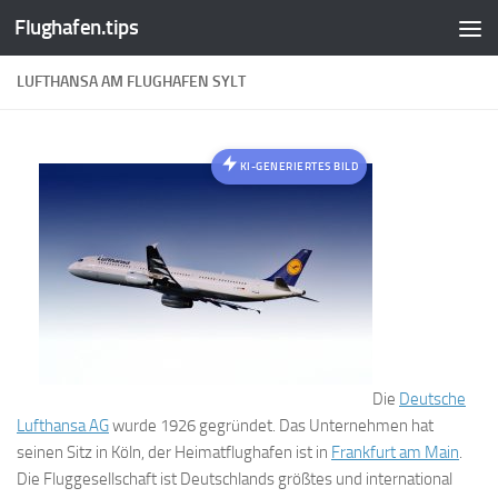
Flughafen.tips
Zum Inhalt springen
LUFTHANSA AM FLUGHAFEN SYLT
KI-GENERIERTES BILD
Die
Deutsche
Lufthansa AG
wurde 1926 gegründet. Das Unternehmen hat
seinen Sitz in Köln, der Heimatflughafen ist in
Frankfurt am Main
.
Die Fluggesellschaft ist Deutschlands größtes und international