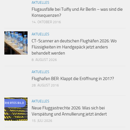
AKTUELLES
Flugausfälle bei Tuifly und Air Berlin – was sind die
Konsequenzen?
14. OKTOBER 2016
AKTUELLES
CT-Scanner an deutschen Flughäfen 2026: Wo
Flüssigkeiten im Handgepäck jetzt anders
behandelt werden
8. AUGUST 2026
AKTUELLES
Flughafen BER: Klappt die Eröffnung in 2017?
28. AUGUST 2016
AKTUELLES
ENERIERTES BILD
Neue Fluggastrechte 2026: Was sich bei
Verspätung und Annullierung jetzt ändert
15. JULI 2026