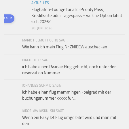
AKTUELLES
Flughafen-Lounge für alle: Priority Pass,
Kreditkarte oder Tagespass – welche Option lohnt
TES BILD
sich 2026?
28. JUNI 2026
MARIO HELMUT HOEHN SAGT:
Wie kann ich mein Flug Nr ZNIEEW auschecken
BIRGIT DIETZ SAGT:
ich habe einen Ryanair Flug gebucht, doch unter der
reservation Nummer...
JOHANNES SCHMID SAGT:
ich habe einen flug memmingen -belgrad mit der
buchungsnummer xxxxx für...
JAROSLAW JASKULSKI SAGT:
Wenn ein Easy Jet Flug umgeleitet wird und man mit
dem...