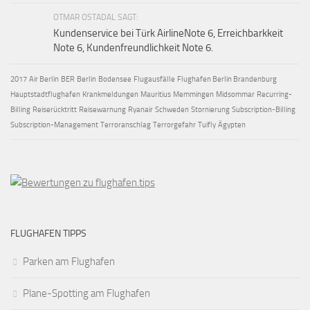
OTMAR OSTADAL SAGT:
Kundenservice bei Türk AirlineNote 6, Erreichbarkkeit
Note 6, Kundenfreundlichkeit Note 6.
2017
Air Berlin
BER
Berlin
Bodensee
Flugausfälle
Flughafen Berlin Brandenburg
Hauptstadtflughafen
Krankmeldungen
Mauritius
Memmingen
Midsommar
Recurring-
Billing
Reiserücktritt
Reisewarnung
Ryanair
Schweden
Stornierung
Subscription-Billing
Subscription-Management
Terroranschlag
Terrorgefahr
Tuifly
Ägypten
FLUGHAFEN TIPPS
Parken am Flughafen
Plane-Spotting am Flughafen