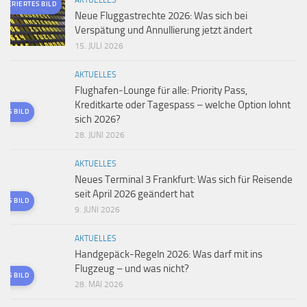
AKTUELLES
ENERIERTES BILD
Neue Fluggastrechte 2026: Was sich bei
Verspätung und Annullierung jetzt ändert
15. JULI 2026
AKTUELLES
Flughafen-Lounge für alle: Priority Pass,
Kreditkarte oder Tagespass – welche Option lohnt
TES BILD
sich 2026?
28. JUNI 2026
AKTUELLES
Neues Terminal 3 Frankfurt: Was sich für Reisende
seit April 2026 geändert hat
TES BILD
9. JUNI 2026
AKTUELLES
Handgepäck-Regeln 2026: Was darf mit ins
Flugzeug – und was nicht?
TES BILD
28. MAI 2026