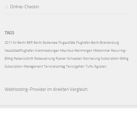
Online-Checkin
TAGS
2017
Air Berlin
BER
Berlin
Bodensee
Flugausfälle
Flughafen Berlin Brandenburg
Hauptstadtflughafen
Krankmeldungen
Mauritius
Memmingen
Midsommar
Recurring-
Billing
Reiserücktritt
Reisewarnung
Ryanair
Schweden
Stornierung
Subscription-Billing
Subscription-Management
Terroranschlag
Terrorgefahr
Tuifly
Ägypten
Webhosting-Provider
im direkten Vergleich.