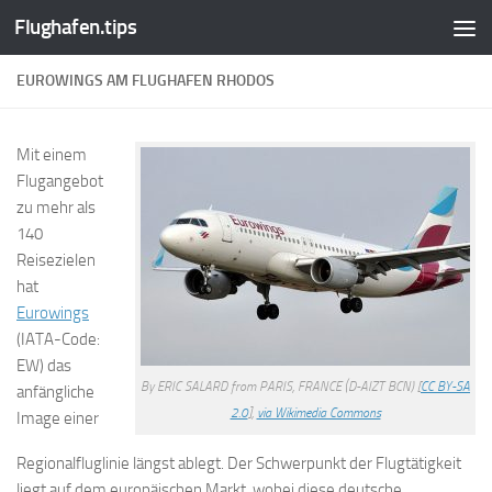
Flughafen.tips
Zum Inhalt springen
EUROWINGS AM FLUGHAFEN RHODOS
Mit einem
Flugangebot
zu mehr als
140
Reisezielen
hat
Eurowings
(IATA-Code:
EW) das
By ERIC SALARD from PARIS, FRANCE (D-AIZT BCN) [
CC BY-SA
anfängliche
2.0
],
via Wikimedia Commons
Image einer
Regionalfluglinie längst ablegt. Der Schwerpunkt der Flugtätigkeit
liegt auf dem europäischen Markt, wobei diese deutsche