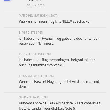
28. JUNI 2026
MARIO HELMUT HOEHN SAGT:
Wie kann ich mein Flug Nr ZNIEEW auschecken
BIRGIT DIETZ SAGT:
ich habe einen Ryanair Flug gebucht, doch unter der
reservation Nummer...
JOHANNES SCHMID SAGT:
ich habe einen flug memmingen -belgrad mit der
buchungsnummer xxxxx für...
JAROSLAW JASKULSKI SAGT:
Wenn ein Easy Jet Flug umgeleitet wird und man mit
dem...
OTMAR OSTADAL SAGT:
Kundenservice bei Türk AirlineNote 6, Erreichbarkkeit
Note 6, Kundenfreundlichkeit Note 6.