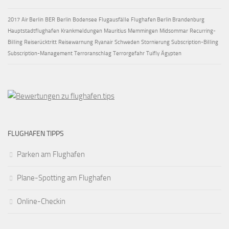
2017
Air Berlin
BER
Berlin
Bodensee
Flugausfälle
Flughafen Berlin Brandenburg
Hauptstadtflughafen
Krankmeldungen
Mauritius
Memmingen
Midsommar
Recurring-
Billing
Reiserücktritt
Reisewarnung
Ryanair
Schweden
Stornierung
Subscription-Billing
Subscription-Management
Terroranschlag
Terrorgefahr
Tuifly
Ägypten
FLUGHAFEN TIPPS
Parken am Flughafen
Plane-Spotting am Flughafen
Online-Checkin