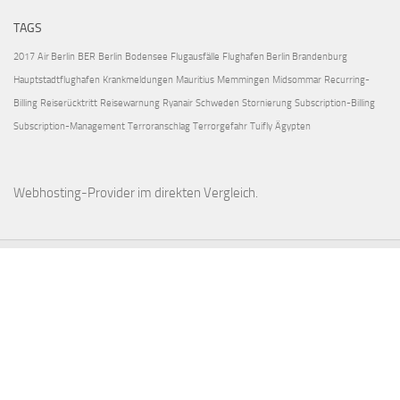
TAGS
2017
Air Berlin
BER
Berlin
Bodensee
Flugausfälle
Flughafen Berlin Brandenburg
Hauptstadtflughafen
Krankmeldungen
Mauritius
Memmingen
Midsommar
Recurring-
Billing
Reiserücktritt
Reisewarnung
Ryanair
Schweden
Stornierung
Subscription-Billing
Subscription-Management
Terroranschlag
Terrorgefahr
Tuifly
Ägypten
Webhosting-Provider
im direkten Vergleich.