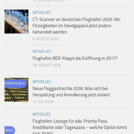
14. OKTOBER 2016
AKTUELLES
CT-Scanner an deutschen Flughäfen 2026: Wo
Flüssigkeiten im Handgepäck jetzt anders
behandelt werden
8. AUGUST 2026
AKTUELLES
Flughafen BER: Klappt die Eröffnung in 2017?
28. AUGUST 2016
AKTUELLES
ENERIERTES BILD
Neue Fluggastrechte 2026: Was sich bei
Verspätung und Annullierung jetzt ändert
15. JULI 2026
AKTUELLES
Flughafen-Lounge für alle: Priority Pass,
Kreditkarte oder Tagespass – welche Option lohnt
TES BILD
sich 2026?