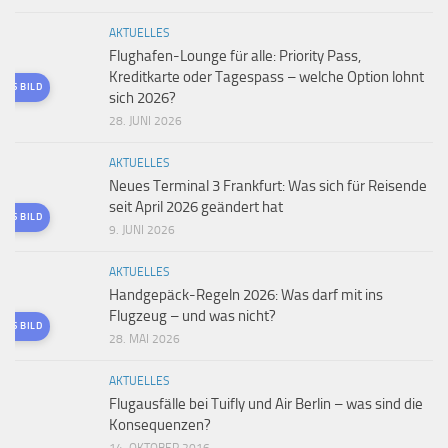
AKTUELLES
Flughafen-Lounge für alle: Priority Pass,
Kreditkarte oder Tagespass – welche Option lohnt
TES BILD
sich 2026?
28. JUNI 2026
AKTUELLES
Neues Terminal 3 Frankfurt: Was sich für Reisende
seit April 2026 geändert hat
TES BILD
9. JUNI 2026
AKTUELLES
Handgepäck-Regeln 2026: Was darf mit ins
Flugzeug – und was nicht?
TES BILD
28. MAI 2026
AKTUELLES
Flugausfälle bei Tuifly und Air Berlin – was sind die
Konsequenzen?