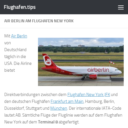
Flughafen.tips
Zum Inhalt springen
AIR BERLIN AM FLUGHAFEN NEW YORK
Mit
Air Berlin
von
Deutschland
täglich in die
USA. Die Airline
bietet
Direktverbindungen zwischen dem
Flughafen New York JFK
und
den deutschen Flughäfen
Frankfurt am Main
, Hamburg, Berlin,
Düsseldorf, Stuttgart und
München
. Der internationale IATA-Code
lautet AB. Sämtliche Flüge der Fluglinie werden auf dem Flughafen
New York auf dem
Terminal 8
abgefertigt.