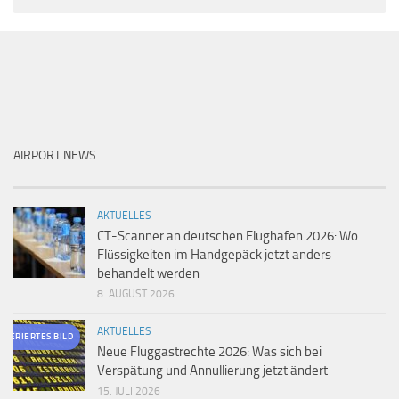
AIRPORT NEWS
AKTUELLES
CT-Scanner an deutschen Flughäfen 2026: Wo
Flüssigkeiten im Handgepäck jetzt anders
behandelt werden
8. AUGUST 2026
AKTUELLES
ENERIERTES BILD
Neue Fluggastrechte 2026: Was sich bei
Verspätung und Annullierung jetzt ändert
15. JULI 2026