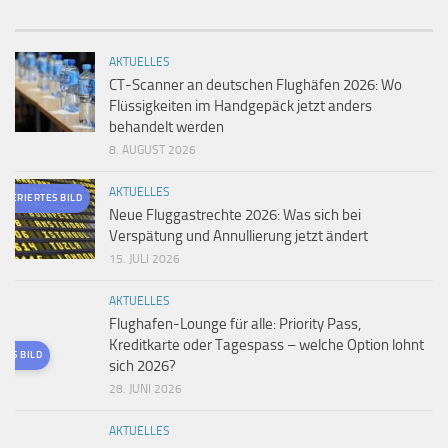
AKTUELLES
CT-Scanner an deutschen Flughäfen 2026: Wo
Flüssigkeiten im Handgepäck jetzt anders
behandelt werden
8. AUGUST 2026
AKTUELLES
ENERIERTES BILD
Neue Fluggastrechte 2026: Was sich bei
Verspätung und Annullierung jetzt ändert
15. JULI 2026
AKTUELLES
Flughafen-Lounge für alle: Priority Pass,
Kreditkarte oder Tagespass – welche Option lohnt
TES BILD
sich 2026?
28. JUNI 2026
AKTUELLES