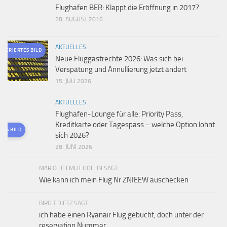
Flughafen BER: Klappt die Eröffnung in 2017?
28. AUGUST 2016
AKTUELLES
ENERIERTES BILD
Neue Fluggastrechte 2026: Was sich bei
Verspätung und Annullierung jetzt ändert
15. JULI 2026
AKTUELLES
Flughafen-Lounge für alle: Priority Pass,
Kreditkarte oder Tagespass – welche Option lohnt
TES BILD
sich 2026?
28. JUNI 2026
MARIO HELMUT HOEHN SAGT:
Wie kann ich mein Flug Nr ZNIEEW auschecken
BIRGIT DIETZ SAGT:
ich habe einen Ryanair Flug gebucht, doch unter der
reservation Nummer...