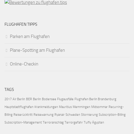
FLUGHAFEN TIPPS
Parken am Flughafen
Plane-Spotting am Flughafen
Online-Checkin
TAGS
2017
Air Berlin
BER
Berlin
Bodensee
Flugausfälle
Flughafen Berlin Brandenburg
Hauptstadtflughafen
Krankmeldungen
Mauritius
Memmingen
Midsommar
Recurring-
Billing
Reiserücktritt
Reisewarnung
Ryanair
Schweden
Stornierung
Subscription-Billing
Subscription-Management
Terroranschlag
Terrorgefahr
Tuifly
Ägypten