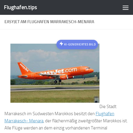
Flughafen.tips
Zum Inhalt springen
EASYJET AM FLUGHAFEN MARRAKESCH-MENARA
KI-GENERIERTES BILD
Die Stadt
Marrakesch im Südwesten Marokkos besitzt den
Flughafen
Marrakesch- Menara
, der flächenmäßig zweitgrößter Marokkos ist.
Alle Flüge werden an dem einzig vorhandenen Terminal