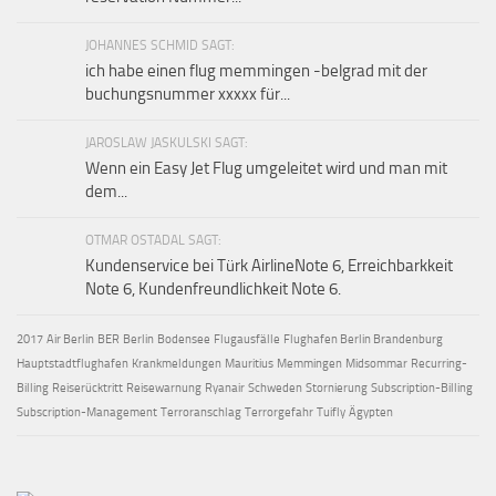
JOHANNES SCHMID SAGT:
ich habe einen flug memmingen -belgrad mit der
buchungsnummer xxxxx für...
JAROSLAW JASKULSKI SAGT:
Wenn ein Easy Jet Flug umgeleitet wird und man mit
dem...
OTMAR OSTADAL SAGT:
Kundenservice bei Türk AirlineNote 6, Erreichbarkkeit
Note 6, Kundenfreundlichkeit Note 6.
2017
Air Berlin
BER
Berlin
Bodensee
Flugausfälle
Flughafen Berlin Brandenburg
Hauptstadtflughafen
Krankmeldungen
Mauritius
Memmingen
Midsommar
Recurring-
Billing
Reiserücktritt
Reisewarnung
Ryanair
Schweden
Stornierung
Subscription-Billing
Subscription-Management
Terroranschlag
Terrorgefahr
Tuifly
Ägypten