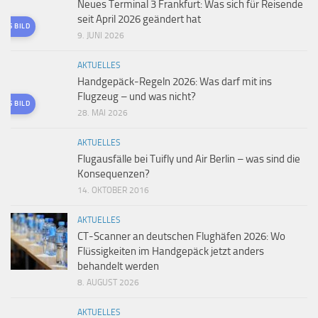
Neues Terminal 3 Frankfurt: Was sich für Reisende
seit April 2026 geändert hat
TES BILD
9. JUNI 2026
AKTUELLES
Handgepäck-Regeln 2026: Was darf mit ins
Flugzeug – und was nicht?
TES BILD
28. MAI 2026
AKTUELLES
Flugausfälle bei Tuifly und Air Berlin – was sind die
Konsequenzen?
14. OKTOBER 2016
AKTUELLES
CT-Scanner an deutschen Flughäfen 2026: Wo
Flüssigkeiten im Handgepäck jetzt anders
behandelt werden
8. AUGUST 2026
AKTUELLES