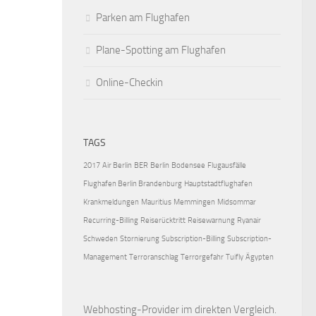
Parken am Flughafen
Plane-Spotting am Flughafen
Online-Checkin
TAGS
2017
Air Berlin
BER
Berlin
Bodensee
Flugausfälle
Flughafen Berlin Brandenburg
Hauptstadtflughafen
Krankmeldungen
Mauritius
Memmingen
Midsommar
Recurring-Billing
Reiserücktritt
Reisewarnung
Ryanair
Schweden
Stornierung
Subscription-Billing
Subscription-
Management
Terroranschlag
Terrorgefahr
Tuifly
Ägypten
Webhosting-Provider
im direkten Vergleich.