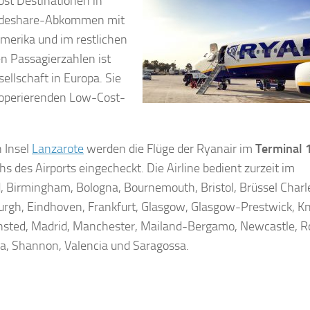
bst Destinationen in
 Codeshare-Abkommen mit
merika und im restlichen
n Passagierzahlen ist
lschaft in Europa. Sie
r operierenden Low-Cost-
 Insel
Lanzarote
werden die Flüge der Ryanair im
Terminal 
 des Airports eingecheckt. Die Airline bedient zurzeit im
d, Birmingham, Bologna, Bournemouth, Bristol, Brüssel Charle
burgh, Eindhoven, Frankfurt, Glasgow, Glasgow-Prestwick, K
ansted, Madrid, Manchester, Mailand-Bergamo, Newcastle, 
la, Shannon, Valencia und Saragossa.