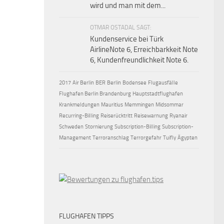
wird und man mit dem...
OTMAR OSTADAL SAGT:
Kundenservice bei Türk
AirlineNote 6, Erreichbarkkeit Note
6, Kundenfreundlichkeit Note 6.
2017
Air Berlin
BER
Berlin
Bodensee
Flugausfälle
Flughafen Berlin Brandenburg
Hauptstadtflughafen
Krankmeldungen
Mauritius
Memmingen
Midsommar
Recurring-Billing
Reiserücktritt
Reisewarnung
Ryanair
Schweden
Stornierung
Subscription-Billing
Subscription-
Management
Terroranschlag
Terrorgefahr
Tuifly
Ägypten
FLUGHAFEN TIPPS