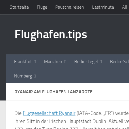
Startseite
Flüge
Pauschalreisen
Lastminute
All
Zum Inhalt springen
Flughafen.tips
Frankfurt
München
Berlin-Tegel
Berlin-Sc
Nürnberg
RYANAIR AM FLUGHAFEN LANZAROTE
Die
Fluggesellschaft Ryanair
(IATA-Code: „FR“) wurde
ihren Sitz in der irischen Hauptstadt Dublin. Aktuell ve