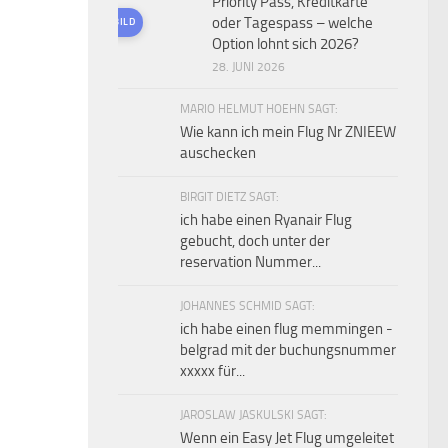
Priority Pass, Kreditkarte
oder Tagespass – welche
KI-GENERIERTES BILD
Option lohnt sich 2026?
28. JUNI 2026
MARIO HELMUT HOEHN SAGT:
Wie kann ich mein Flug Nr ZNIEEW
auschecken
BIRGIT DIETZ SAGT:
ich habe einen Ryanair Flug
gebucht, doch unter der
reservation Nummer...
JOHANNES SCHMID SAGT:
ich habe einen flug memmingen -
belgrad mit der buchungsnummer
xxxxx für...
JAROSLAW JASKULSKI SAGT:
Wenn ein Easy Jet Flug umgeleitet