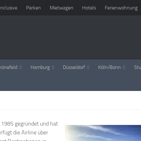
 inclusive
Parken
Mietwagen
Hotels
Ferienwohnung
hönefeld
Hamburg
Düsseldorf
Köln/Bonn
Stu
 1985 gegründet und hat
rfügt die Airline über