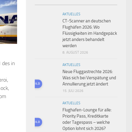
AKTUELLES
CT-Scanner an deutschen
Flughäfen 2026: Wo
Flüssigkeiten im Handgepäck
jetzt anders behandelt
werden
8. AUGUST 2026
1
des in
AKTUELLES
Neue Fluggastrechte 2026:
Was sich bei Verspätung und
roi,
Annullierung jetzt ändert
KI-GENERIERTES BILD
nock,
15. JULI 2026
Rom
AKTUELLES
Flughafen-Lounge für alle:
Priority Pass, Kreditkarte
oder Tagespass – welche
KI-GENERIERTES BILD
Option lohnt sich 2026?