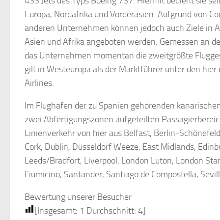
433 Jets des Typs Boeing 737. Hiermit bedient sie sel
Europa, Nordafrika und Vorderasien. Aufgrund von
anderen Unternehmen können jedoch auch Ziele in A
Asien und Afrika angeboten werden. Gemessen an de
das Unternehmen momentan die zweitgrößte Fluggesel
gilt in Westeuropa als der Marktführer unter den hie
Airlines.
Im Flughafen der zu Spanien gehörenden kanarischen
zwei Abfertigungszonen aufgeteilten Passagierbereichs
Linienverkehr von hier aus Belfast, Berlin-Schönefel
Cork, Dublin, Düsseldorf Weeze, East Midlands, Edin
Leeds/Bradfort, Liverpool, London Luton, London St
Fiumicino, Santander, Santiago de Compostella, Sevil
Bewertung unserer Besucher
[Insgesamt:
1
Durchschnitt:
4
]