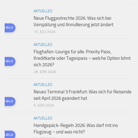
AKTUELLES
Neue Fluggastrechte 2026: Was sich bei
Verspätung und Annullierung jetzt ändert
TES BILD
15. JULI 2026
AKTUELLES
Flughafen-Lounge für alle: Priority Pass,
Kreditkarte oder Tagespass – welche Option lohnt
TES BILD
sich 2026?
28. JUNI 2026
AKTUELLES
Neues Terminal 3 Frankfurt: Was sich für Reisende
seit April 2026 geändert hat
TES BILD
9. JUNI 2026
AKTUELLES
Handgepäck-Regeln 2026: Was darf mit ins
Flugzeug – und was nicht?
TES BILD