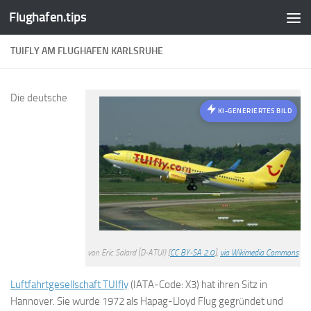
Flughafen.tips
Zum Inhalt springen
TUIFLY AM FLUGHAFEN KARLSRUHE
Die deutsche
KI-GENERIERTES BILD
von Eric Salard (D-ATUI) [
CC BY-SA 2.0
],
via Wikimedia Commons
Luftfahrtgesellschaft TUIfly
(IATA-Code: X3) hat ihren Sitz in
Hannover. Sie wurde 1972 als Hapag-Lloyd Flug gegründet und