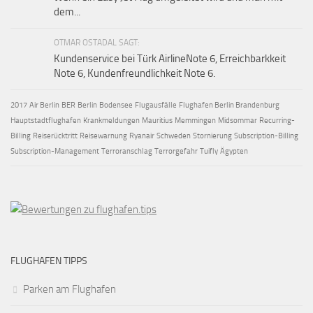
dem...
OTMAR OSTADAL SAGT:
Kundenservice bei Türk AirlineNote 6, Erreichbarkkeit
Note 6, Kundenfreundlichkeit Note 6.
2017
Air Berlin
BER
Berlin
Bodensee
Flugausfälle
Flughafen Berlin Brandenburg
Hauptstadtflughafen
Krankmeldungen
Mauritius
Memmingen
Midsommar
Recurring-
Billing
Reiserücktritt
Reisewarnung
Ryanair
Schweden
Stornierung
Subscription-Billing
Subscription-Management
Terroranschlag
Terrorgefahr
Tuifly
Ägypten
FLUGHAFEN TIPPS
Parken am Flughafen