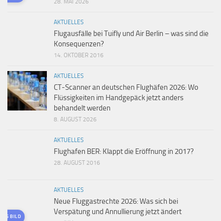
28. MAI 2026
AKTUELLES
Flugausfälle bei Tuifly und Air Berlin – was sind die
Konsequenzen?
14. OKTOBER 2016
AKTUELLES
CT-Scanner an deutschen Flughäfen 2026: Wo
Flüssigkeiten im Handgepäck jetzt anders
behandelt werden
8. AUGUST 2026
AKTUELLES
Flughafen BER: Klappt die Eröffnung in 2017?
28. AUGUST 2016
AKTUELLES
Neue Fluggastrechte 2026: Was sich bei
Verspätung und Annullierung jetzt ändert
TES BILD