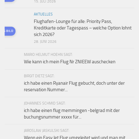
15. JULI 2026
AKTUELLES
Flughafen-Lounge für alle: Priority Pass,
Kreditkarte oder Tagespass – welche Option lohnt
TES BILD
sich 2026?
28. JUNI 2026
MARIO HELMUT HOEHN SAGT:
Wie kann ich mein Flug Nr ZNIEEW auschecken
BIRGIT DIETZ SAGT:
ich habe einen Ryanair Flug gebucht, doch unter der
reservation Nummer...
JOHANNES SCHMID SAGT:
ich habe einen flug memmingen -belgrad mit der
buchungsnummer xxxxx für...
JAROSLAW JASKULSKI SAGT:
Wenn ein Easy Jet Flug umgeleitet wird und man mit