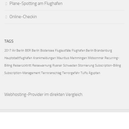
Plane-Spotting am Flughafen
Online-Checkin
TAGS
2017
Air Berlin
BER
Berlin
Bodensee
Flugausfälle
Flughafen Berlin Brandenburg
Hauptstadtflughafen
Krankmeldungen
Mauritius
Memmingen
Midsommar
Recurring-
Billing
Reiserücktritt
Reisewarnung
Ryanair
Schweden
Stornierung
Subscription-Billing
Subscription-Management
Terroranschlag
Terrorgefahr
Tuifly
Ägypten
Webhosting-Provider
im direkten Vergleich.