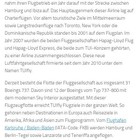
nahm ihren Flugbetrieb ein Jahr darauf mit der Strecke zwischen
Hamburg und Ibiza auf. Das Hauptaugenmerk dieser Airline lag auf
Charterflügen. Vor allem touristische Ziele im Mittelmeerraum
sowie Langstreckenflüge nach Toronto, New York oder die
Dominikanische Republik standen bis 2001 auf dem Flugplan. Im
Jahr 2007 wurden die beiden Fluggesellschaften Hapag-Lloyd Flug
und Hapag-Lloyd Express, die beide zum TUI-Konzern gehörten,
zu einer Airline zusammengeschlossen. Diese neue
Luftfahrtgesellschaft firmierte seit dem Jahr 2010 unter dem
Namen TUIfly.
Derzeit besteht die Flotte der Fluggesellschaft aus insgesamt 31
Boeings 737. Davon sind 12 der Boeings vom Typ 737-800 mit
dem modernen Sky Interior ausgestattet. Mit dieser
Flugzeugflotte erreicht TUIfly Flugziele in der ganzen Welt. So
gehören neben Destinationen in Europa auch Reiseziele in
Amerika, Afrika und Asien zum Flugprogramm. Vom
Flughafen
Karlsruhe / Baden-Baden
(IATA-Code: FKB) werden Hamburg und
Berlin-Tegel sowie Lanzarote und Teneriffa angeflogen.