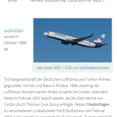
Airline
Festnetz, Mobilfunk max. 0,60 €/Anruf inkl. MwSt..)
SunExpress
wurde im
Oktober 1989
als
Julian Herzog
[
GFDL
or
CC BY 4.0
],
via Wikimedia Commons
Tochtergesellschaft der Deutschen Lufthansa und Turkish Airlines
gegründet, mit Sitz und Basis in Antalya. 1995 übertrug der
Lufthansa-Konzern seinen Anteil zunächst an Condor, übernahm
diese im Februar 2007 jedoch wieder, als die Übernahme von
Condor durch Thomas Cook Group erfolgte. Neben
Charterflügen
zu verschiedenen Urlaubszielen führt SunExpress seit Februar
2001 auch Linienflüge innerhalb der Türkei durch. Zudem unterhält