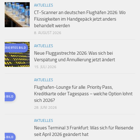
AKTUELLES
CT-Scanner an deutschen Flughäfen 2026: Wo
Flüssigkeiten im Handgepäck jetzt anders
behandelt werden
8. AUGUST 2026
AKTUELLES
ENERIERTES BILD
Neue Fluggastrechte 2026: Was sich bei
Verspätung und Annullierung jetzt ändert
15. JULI 2026
AKTUELLES
Flughafen-Lounge für alle: Priority Pass,
Kreditkarte oder Tagespass – welche Option lohnt
TES BILD
sich 2026?
28. JUNI 2026
AKTUELLES
Neues Terminal 3 Frankfurt: Was sich für Reisende
seit April 2026 geändert hat
TES BILD