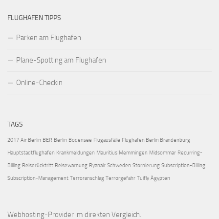
FLUGHAFEN TIPPS
Parken am Flughafen
Plane-Spotting am Flughafen
Online-Checkin
TAGS
2017
Air Berlin
BER
Berlin
Bodensee
Flugausfälle
Flughafen Berlin Brandenburg
Hauptstadtflughafen
Krankmeldungen
Mauritius
Memmingen
Midsommar
Recurring-
Billing
Reiserücktritt
Reisewarnung
Ryanair
Schweden
Stornierung
Subscription-Billing
Subscription-Management
Terroranschlag
Terrorgefahr
Tuifly
Ägypten
Webhosting-Provider
im direkten Vergleich.