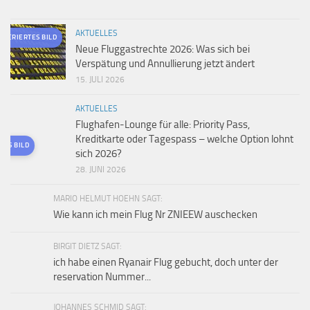
AKTUELLES
ENERIERTES BILD
Neue Fluggastrechte 2026: Was sich bei
Verspätung und Annullierung jetzt ändert
15. JULI 2026
AKTUELLES
Flughafen-Lounge für alle: Priority Pass,
Kreditkarte oder Tagespass – welche Option lohnt
TES BILD
sich 2026?
28. JUNI 2026
MARIO HELMUT HOEHN SAGT:
Wie kann ich mein Flug Nr ZNIEEW auschecken
BIRGIT DIETZ SAGT:
ich habe einen Ryanair Flug gebucht, doch unter der
reservation Nummer...
JOHANNES SCHMID SAGT: