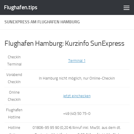
Flughafen.tips
Zum Inhalt springen
SUNEXPRESS AM FLUGHAFEN HAMBURG
Flughafen Hamburg: Kurzinfo SunExpress
CheckIn
Terminal 1
Terminal
Vorabend
In Hamburg nicht möglich, nur Online-Checkin
CheckIn
Online
jetzt einchecken
CheckIn
Flughafen
+49 (40) 50 75-0
Hotline
Hotline
01806-95 95 90 (0,20 €/Anruf inkl. MwSt. aus dem dt.