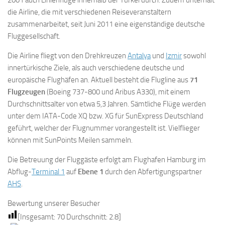
die Airline, die mit verschiedenen Reiseveranstaltern
zusammenarbeitet, seit Juni 2011 eine eigenständige deutsche
Fluggesellschaft.
Die Airline fliegt von den Drehkreuzen
Antalya
und
Izmir
sowohl
innertürkische Ziele, als auch verschiedene deutsche und
europäische Flughäfen an. Aktuell besteht die Flugline aus
71
Flugzeugen
(Boeing 737-800 und Aribus A330), mit einem
Durchschnittsalter von etwa 5,3 Jahren. Sämtliche Flüge werden
unter dem IATA-Code XQ bzw. XG für SunExpress Deutschland
geführt, welcher der Flugnummer vorangestellt ist. Vielflieger
können mit SunPoints Meilen sammeln.
Die Betreuung der Fluggäste erfolgt am Flughafen Hamburg im
Abflug-
Terminal 1
auf
Ebene 1
durch den Abfertigungspartner
AHS
.
Bewertung unserer Besucher
[Insgesamt:
70
Durchschnitt:
2.8
]