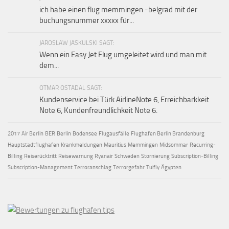
ich habe einen flug memmingen -belgrad mit der
buchungsnummer xxxxx für...
JAROSLAW JASKULSKI SAGT:
Wenn ein Easy Jet Flug umgeleitet wird und man mit
dem...
OTMAR OSTADAL SAGT:
Kundenservice bei Türk AirlineNote 6, Erreichbarkkeit
Note 6, Kundenfreundlichkeit Note 6.
2017
Air Berlin
BER
Berlin
Bodensee
Flugausfälle
Flughafen Berlin Brandenburg
Hauptstadtflughafen
Krankmeldungen
Mauritius
Memmingen
Midsommar
Recurring-
Billing
Reiserücktritt
Reisewarnung
Ryanair
Schweden
Stornierung
Subscription-Billing
Subscription-Management
Terroranschlag
Terrorgefahr
Tuifly
Ägypten