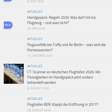
9. JUNI 2026
AKTUELLES
Handgepäck-Regeln 2026: Was darf mit ins
Flugzeug – und was nicht?
TES BILD
28. MAI 2026
AKTUELLES
Flugausfälle bei Tuifly und Air Berlin – was sind die
Konsequenzen?
14. OKTOBER 2016
AKTUELLES
CT-Scanner an deutschen Flughäfen 2026: Wo
Flüssigkeiten im Handgepäck jetzt anders
behandelt werden
8. AUGUST 2026
AKTUELLES
Flughafen BER: Klappt die Eröffnung in 2017?
28. AUGUST 2016