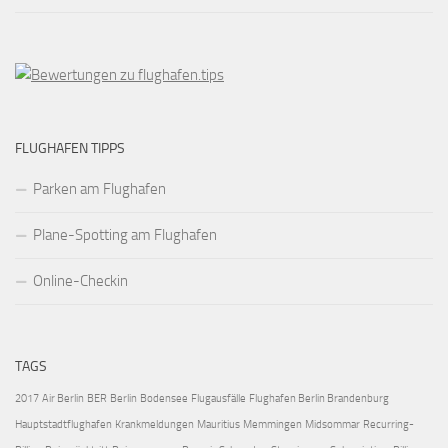
FLUGHAFEN TIPPS
Parken am Flughafen
Plane-Spotting am Flughafen
Online-Checkin
TAGS
2017
Air Berlin
BER
Berlin
Bodensee
Flugausfälle
Flughafen Berlin Brandenburg
Hauptstadtflughafen
Krankmeldungen
Mauritius
Memmingen
Midsommar
Recurring-