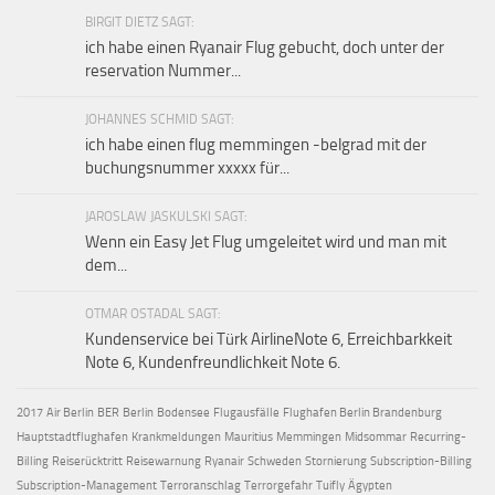
BIRGIT DIETZ SAGT:
ich habe einen Ryanair Flug gebucht, doch unter der
reservation Nummer...
JOHANNES SCHMID SAGT:
ich habe einen flug memmingen -belgrad mit der
buchungsnummer xxxxx für...
JAROSLAW JASKULSKI SAGT:
Wenn ein Easy Jet Flug umgeleitet wird und man mit
dem...
OTMAR OSTADAL SAGT:
Kundenservice bei Türk AirlineNote 6, Erreichbarkkeit
Note 6, Kundenfreundlichkeit Note 6.
2017
Air Berlin
BER
Berlin
Bodensee
Flugausfälle
Flughafen Berlin Brandenburg
Hauptstadtflughafen
Krankmeldungen
Mauritius
Memmingen
Midsommar
Recurring-
Billing
Reiserücktritt
Reisewarnung
Ryanair
Schweden
Stornierung
Subscription-Billing
Subscription-Management
Terroranschlag
Terrorgefahr
Tuifly
Ägypten