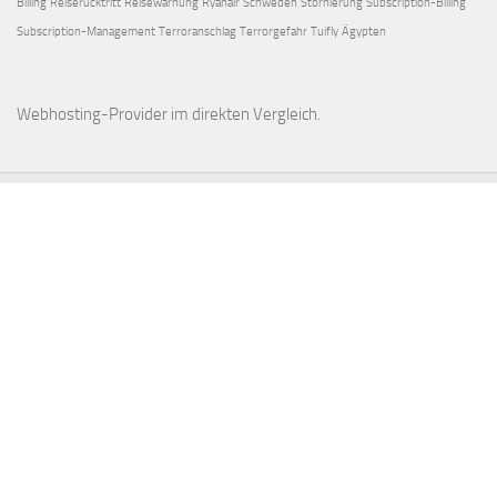
Billing
Reiserücktritt
Reisewarnung
Ryanair
Schweden
Stornierung
Subscription-Billing
Subscription-Management
Terroranschlag
Terrorgefahr
Tuifly
Ägypten
Webhosting-Provider
im direkten Vergleich.