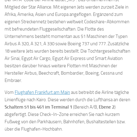
Mitglied der Star Alliance. Mit eigenen Jets werden zurzeit Ziele in
Afrika, Amerika, Asien und Europa angeflogen. Ergänzend zum
eigenen Streckennetz bestehen weltweit Codeshare-Abkommen
mit befreundeten Fluggesellschaften. Die Flotte des
Unternehmens besteht momentan aus 51 Maschinen der Typen
Airbus A 320, A 321, A 330 sowie Boeing 737 und 777. Zusätzliche
18 weitere Jets wurden bereits bestellt. Die Tochtergesellschaften
Air Sinai, Egypt Air Cargo, Egypt Air Express und Smart Aviation
besitzen darüber hinaus weitere Flotten mit Maschinen der
Hersteller Airbus, Beechcraft, Bombardier, Boeing, Cessna und
Embraer.
Vom
Flughafen Frankfurt am Main
aus betreibt die Airline tägliche
Linienflüge nach Kairo. Diese werden durch die Lufthansa an deren
Schaltern 51 bis 461 im Terminal 1
(Bereich A/B,
Ebene 2
)
abgefertigt. Diese Check-In-Zone erreichen Sie nach kurzem
Fußweg von den Parkhäusern, Bahnhöfen, Bushaltestellen bzw.
über die Flughafen-Hochbahn.