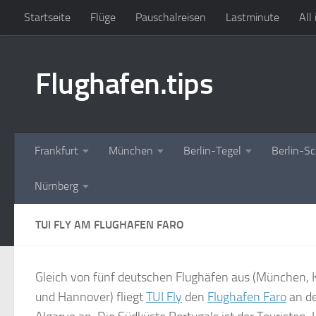
Startseite
Flüge
Pauschalreisen
Lastminute
All
Zum Inhalt springen
Flughafen.tips
Frankfurt
München
Berlin-Tegel
Berlin-S
Nürnberg
TUI FLY AM FLUGHAFEN FARO
Gleich von fünf deutschen Flughäfen aus (München, Kö
und Hannover) fliegt
TUI Fly
den
Flughafen Faro
an de