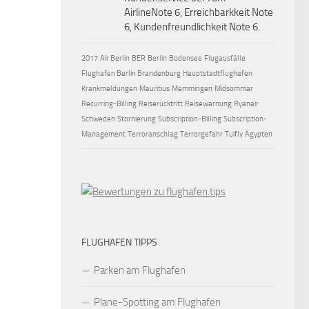
AirlineNote 6, Erreichbarkkeit Note
6, Kundenfreundlichkeit Note 6.
2017
Air Berlin
BER
Berlin
Bodensee
Flugausfälle
Flughafen Berlin Brandenburg
Hauptstadtflughafen
Krankmeldungen
Mauritius
Memmingen
Midsommar
Recurring-Billing
Reiserücktritt
Reisewarnung
Ryanair
Schweden
Stornierung
Subscription-Billing
Subscription-
Management
Terroranschlag
Terrorgefahr
Tuifly
Ägypten
FLUGHAFEN TIPPS
Parken am Flughafen
Plane-Spotting am Flughafen