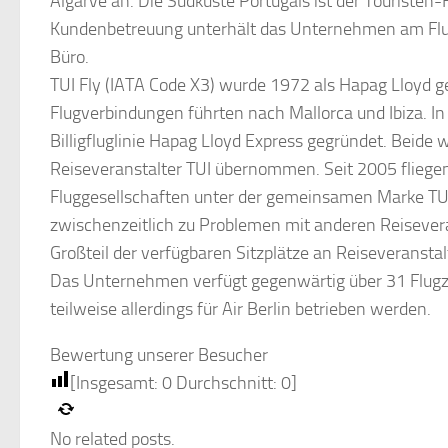
Algarve an. Die Südküste Portugals ist der Touristen-
Kundenbetreuung unterhält das Unternehmen am Flu
Büro.
TUI Fly (IATA Code X3) wurde 1972 als Hapag Lloyd g
Flugverbindungen führten nach Mallorca und Ibiza. In
Billigfluglinie Hapag Lloyd Express gegründet. Beide
Reiseveranstalter TUI übernommen. Seit 2005 fliegen
Fluggesellschaften unter der gemeinsamen Marke TUI
zwischenzeitlich zu Problemen mit anderen Reiseveran
Großteil der verfügbaren Sitzplätze an Reiseveransta
Das Unternehmen verfügt gegenwärtig über 31 Flug
teilweise allerdings für Air Berlin betrieben werden.
Bewertung unserer Besucher
[Insgesamt:
0
Durchschnitt:
0
]
No related posts.