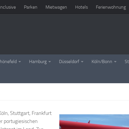
 inclusive
Parken
Mietwagen
Hotels
Ferienwohnung
chönefeld
Hamburg
Düsseldorf
Köln/Bonn
St
ln, Stuttgart, Frankfurt
r portugiesischen