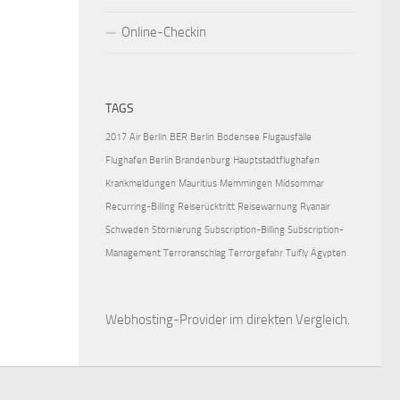
Online-Checkin
TAGS
2017
Air Berlin
BER
Berlin
Bodensee
Flugausfälle
Flughafen Berlin Brandenburg
Hauptstadtflughafen
Krankmeldungen
Mauritius
Memmingen
Midsommar
Recurring-Billing
Reiserücktritt
Reisewarnung
Ryanair
Schweden
Stornierung
Subscription-Billing
Subscription-
Management
Terroranschlag
Terrorgefahr
Tuifly
Ägypten
Webhosting-Provider
im direkten Vergleich.