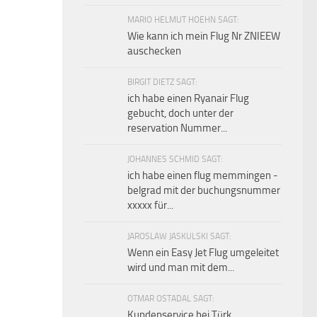
MARIO HELMUT HOEHN SAGT:
Wie kann ich mein Flug Nr ZNIEEW
auschecken
BIRGIT DIETZ SAGT:
ich habe einen Ryanair Flug
gebucht, doch unter der
reservation Nummer...
JOHANNES SCHMID SAGT:
ich habe einen flug memmingen -
belgrad mit der buchungsnummer
xxxxx für...
JAROSLAW JASKULSKI SAGT:
Wenn ein Easy Jet Flug umgeleitet
wird und man mit dem...
OTMAR OSTADAL SAGT:
Kundenservice bei Türk