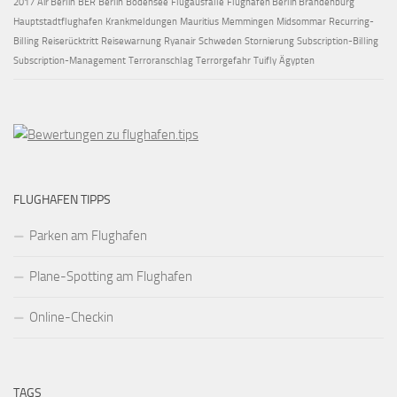
2017
Air Berlin
BER
Berlin
Bodensee
Flugausfälle
Flughafen Berlin Brandenburg
Hauptstadtflughafen
Krankmeldungen
Mauritius
Memmingen
Midsommar
Recurring-
Billing
Reiserücktritt
Reisewarnung
Ryanair
Schweden
Stornierung
Subscription-Billing
Subscription-Management
Terroranschlag
Terrorgefahr
Tuifly
Ägypten
FLUGHAFEN TIPPS
Parken am Flughafen
Plane-Spotting am Flughafen
Online-Checkin
TAGS