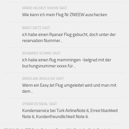
MARIO HELMUT HOEHN SAGT:
Wie kann ich mein Flug Nr ZNIEEW auschecken
BIRGIT DIETZ SAGT:
ich habe einen Ryanair Flug gebucht, doch unter der
reservation Nummer...
JOHANNES SCHMID SAGT:
ich habe einen flug memmingen -belgrad mit der
buchungsnummer xxxxx für...
JAROSLAW JASKULSKI SAGT:
Wenn ein Easy Jet Flug umgeleitet wird und man mit
dem...
OTMAR OSTADAL SAGT:
Kundenservice bei Türk AirlineNote 6, Erreichbarkkeit
Note 6, Kundenfreundlichkeit Note 6.