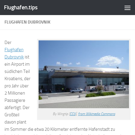
Flughafen.tips
Zum Inhalt springen
FLUGHAFEN DUBROVNIK
Der
Flughafen
Dubrovnik
ist
ein Airport im
südlichen Teil
Kroatiens, der
pro Jahr über
2 Millionen
Passagiere
abfertigt. Der
By Wingtip [
CC0
],
from Wikimedia Commons
Großteil
davon plant
im Sommer die etwa 20 Kilometer entfernte Hafenstadt zu