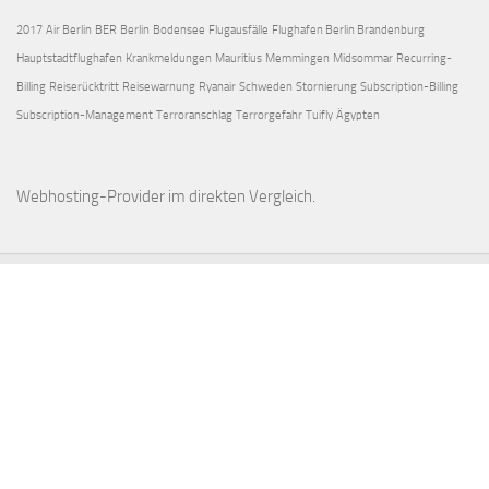
2017
Air Berlin
BER
Berlin
Bodensee
Flugausfälle
Flughafen Berlin Brandenburg
Hauptstadtflughafen
Krankmeldungen
Mauritius
Memmingen
Midsommar
Recurring-
Billing
Reiserücktritt
Reisewarnung
Ryanair
Schweden
Stornierung
Subscription-Billing
Subscription-Management
Terroranschlag
Terrorgefahr
Tuifly
Ägypten
Webhosting-Provider
im direkten Vergleich.