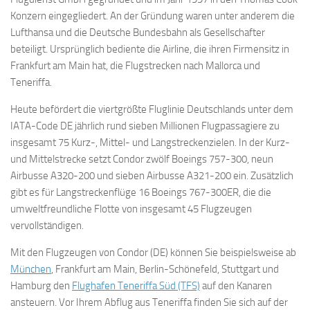
Konzern eingegliedert. An der Gründung waren unter anderem die
Lufthansa und die Deutsche Bundesbahn als Gesellschafter
beteiligt. Ursprünglich bediente die Airline, die ihren Firmensitz in
Frankfurt am Main hat, die Flugstrecken nach Mallorca und
Teneriffa.
Heute befördert die viertgrößte Fluglinie Deutschlands unter dem
IATA-Code DE jährlich rund sieben Millionen Flugpassagiere zu
insgesamt 75 Kurz-, Mittel- und Langstreckenzielen. In der Kurz-
und Mittelstrecke setzt Condor zwölf Boeings 757-300, neun
Airbusse A320-200 und sieben Airbusse A321-200 ein. Zusätzlich
gibt es für Langstreckenflüge 16 Boeings 767-300ER, die die
umweltfreundliche Flotte von insgesamt 45 Flugzeugen
vervollständigen.
Mit den Flugzeugen von Condor (DE) können Sie beispielsweise ab
München
, Frankfurt am Main, Berlin-Schönefeld, Stuttgart und
Hamburg den
Flughafen Teneriffa Süd (TFS)
auf den Kanaren
ansteuern. Vor Ihrem Abflug aus Teneriffa finden Sie sich auf der