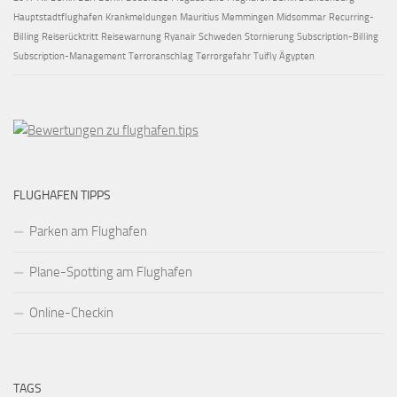
Hauptstadtflughafen
Krankmeldungen
Mauritius
Memmingen
Midsommar
Recurring-
Billing
Reiserücktritt
Reisewarnung
Ryanair
Schweden
Stornierung
Subscription-Billing
Subscription-Management
Terroranschlag
Terrorgefahr
Tuifly
Ägypten
FLUGHAFEN TIPPS
Parken am Flughafen
Plane-Spotting am Flughafen
Online-Checkin
TAGS