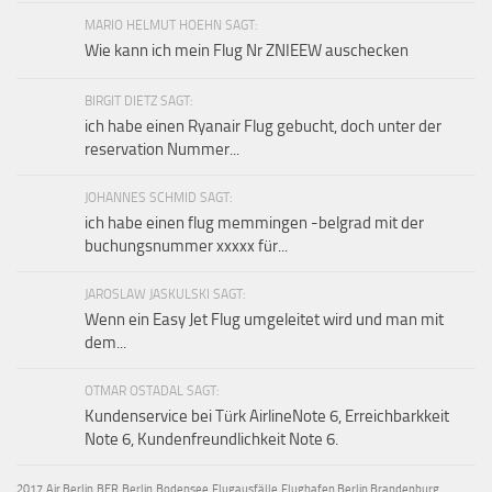
MARIO HELMUT HOEHN SAGT:
Wie kann ich mein Flug Nr ZNIEEW auschecken
BIRGIT DIETZ SAGT:
ich habe einen Ryanair Flug gebucht, doch unter der
reservation Nummer...
JOHANNES SCHMID SAGT:
ich habe einen flug memmingen -belgrad mit der
buchungsnummer xxxxx für...
JAROSLAW JASKULSKI SAGT:
Wenn ein Easy Jet Flug umgeleitet wird und man mit
dem...
OTMAR OSTADAL SAGT:
Kundenservice bei Türk AirlineNote 6, Erreichbarkkeit
Note 6, Kundenfreundlichkeit Note 6.
2017
Air Berlin
BER
Berlin
Bodensee
Flugausfälle
Flughafen Berlin Brandenburg