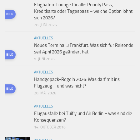
Flughafen-Lounge für alle: Priority Pass,
Kreditkarte oder Tagespass – welche Option lohnt
TES BILD
sich 2026?
28. JUNI 2026
AKTUELLES
Neues Terminal 3 Frankfurt: Was sich für Reisende
seit April 2026 geändert hat
TES BILD
9. JUNI 2026
AKTUELLES
Handgepäck-Regeln 2026: Was darf mit ins
Flugzeug – und was nicht?
TES BILD
28. MAI 2026
AKTUELLES
Flugausfälle bei Tuifly und Air Berlin – was sind die
Konsequenzen?
14. OKTOBER 2016