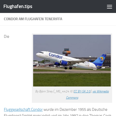
Flughafen.tips
Zum Inhalt springen
CONDOR AM FLUGHAFEN TENERIFFA
Die
By Björn Strey (_MG_4424 X) [
CC BY-SA 2.0
],
via Wikimedia
Commons
Fluggesellschaft Condor
wurde im Dezember 1955 als Deutsche
Flugdienst GmbH gegründet und im Jahr 1997 in den Thomas Cook