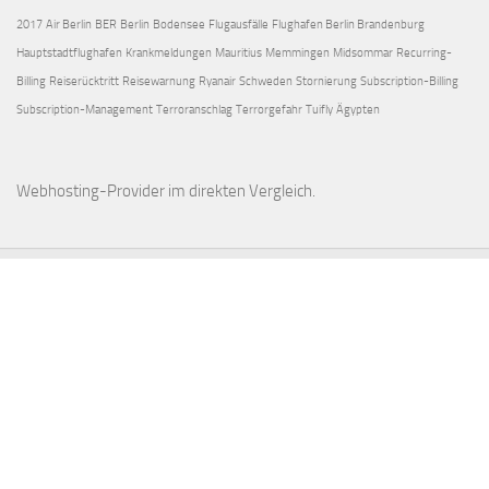
2017
Air Berlin
BER
Berlin
Bodensee
Flugausfälle
Flughafen Berlin Brandenburg
Hauptstadtflughafen
Krankmeldungen
Mauritius
Memmingen
Midsommar
Recurring-
Billing
Reiserücktritt
Reisewarnung
Ryanair
Schweden
Stornierung
Subscription-Billing
Subscription-Management
Terroranschlag
Terrorgefahr
Tuifly
Ägypten
Webhosting-Provider
im direkten Vergleich.