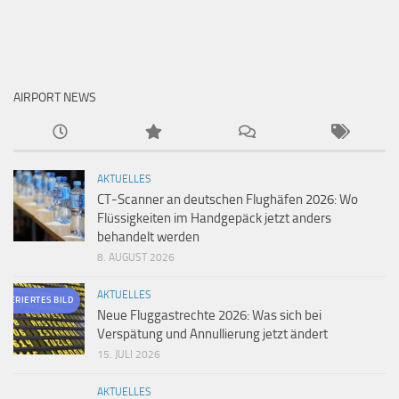
AIRPORT NEWS
AKTUELLES
CT-Scanner an deutschen Flughäfen 2026: Wo
Flüssigkeiten im Handgepäck jetzt anders
behandelt werden
8. AUGUST 2026
AKTUELLES
ENERIERTES BILD
Neue Fluggastrechte 2026: Was sich bei
Verspätung und Annullierung jetzt ändert
15. JULI 2026
AKTUELLES