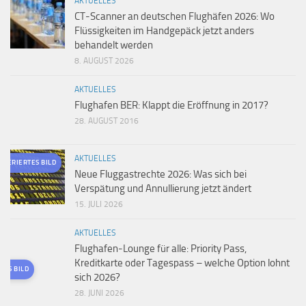
AKTUELLES
CT-Scanner an deutschen Flughäfen 2026: Wo
Flüssigkeiten im Handgepäck jetzt anders
behandelt werden
8. AUGUST 2026
AKTUELLES
Flughafen BER: Klappt die Eröffnung in 2017?
28. AUGUST 2016
AKTUELLES
ENERIERTES BILD
Neue Fluggastrechte 2026: Was sich bei
Verspätung und Annullierung jetzt ändert
15. JULI 2026
AKTUELLES
Flughafen-Lounge für alle: Priority Pass,
Kreditkarte oder Tagespass – welche Option lohnt
TES BILD
sich 2026?
28. JUNI 2026