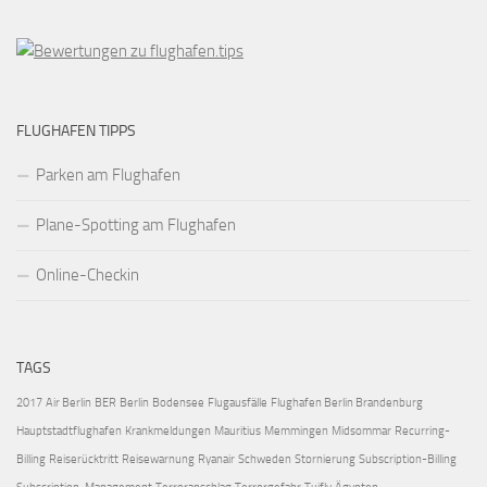
FLUGHAFEN TIPPS
Parken am Flughafen
Plane-Spotting am Flughafen
Online-Checkin
TAGS
2017
Air Berlin
BER
Berlin
Bodensee
Flugausfälle
Flughafen Berlin Brandenburg
Hauptstadtflughafen
Krankmeldungen
Mauritius
Memmingen
Midsommar
Recurring-
Billing
Reiserücktritt
Reisewarnung
Ryanair
Schweden
Stornierung
Subscription-Billing