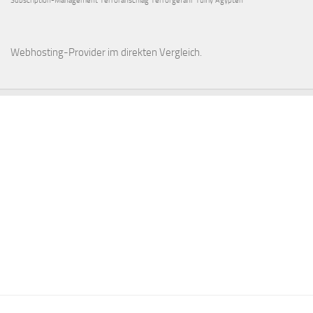
Subscription-Management
Terroranschlag
Terrorgefahr
Tuifly
Ägypten
Webhosting-Provider
im direkten Vergleich.