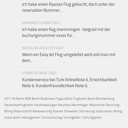
ich habe einen Ryanair Flug gebucht, doch unter der
reservation Nummer...
JOHANNES SCHMID SAGT:
ich habe einen flug memmingen -belgrad mit der
buchungsnummer xxxxx für...
JAROSLAW JASKULSKI SAGT:
Wenn ein Easy Jet Flug umgeleitet wird und man mit
dem...
OTMAR OSTADAL SAGT:
Kundenservice bei Türk AirlineNote 6, Erreichbarkkeit
Note 6, Kundenfreundlichkeit Note 6.
2017
Air Berlin
BER
Berlin
Bodensee
Flugausfälle
Flughafen Berlin Brandenburg
Hauptstadtflughafen
Krankmeldungen
Mauritius
Memmingen
Midsommar
Recurring-
Billing
Reiserücktritt
Reisewarnung
Ryanair
Schweden
Stornierung
Subscription-Billing
Subscription-Management
Terroranschlag
Terrorgefahr
Tuifly
Ägypten