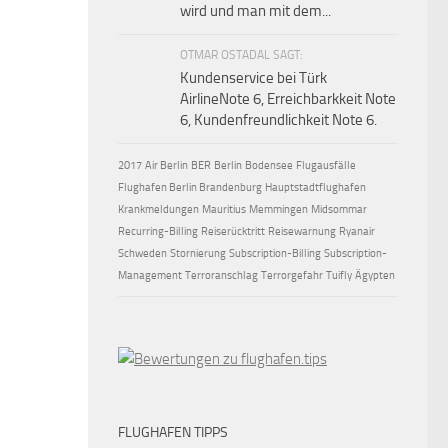
wird und man mit dem...
OTMAR OSTADAL SAGT:
Kundenservice bei Türk
AirlineNote 6, Erreichbarkkeit Note
6, Kundenfreundlichkeit Note 6.
2017
Air Berlin
BER
Berlin
Bodensee
Flugausfälle
Flughafen Berlin Brandenburg
Hauptstadtflughafen
Krankmeldungen
Mauritius
Memmingen
Midsommar
Recurring-Billing
Reiserücktritt
Reisewarnung
Ryanair
Schweden
Stornierung
Subscription-Billing
Subscription-
Management
Terroranschlag
Terrorgefahr
Tuifly
Ägypten
FLUGHAFEN TIPPS