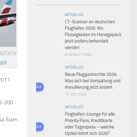
AKTUELLES
CT-Scanner an deutschen
Flughäfen 2026: Wo
Flüssigkeiten im Handgepäck
jetzt anders behandelt
werden
AIZT BCN)
8. AUGUST 2026
mons
AKTUELLES
Neue Fluggastrechte 2026:
 2011
Was sich bei Verspätung und
Annullierung jetzt ändert
KI-GENERIERTES BILD
15. JULI 2026
30-200
AKTUELLES
Flughafen-Lounge für alle:
sa Alam
Priority Pass, Kreditkarte
oder Tagespass – welche
KI-GENERIERTES BILD
Option lohnt sich 2026?