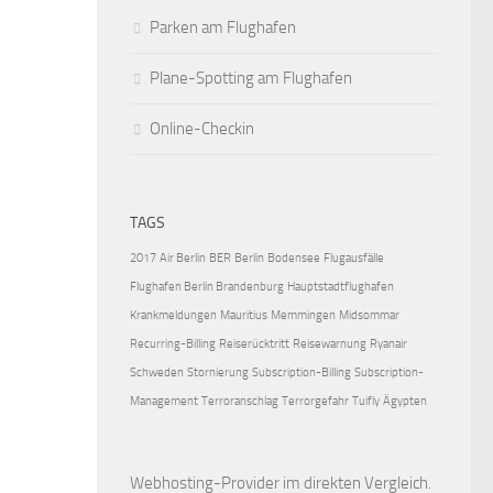
Parken am Flughafen
Plane-Spotting am Flughafen
Online-Checkin
TAGS
2017
Air Berlin
BER
Berlin
Bodensee
Flugausfälle
Flughafen Berlin Brandenburg
Hauptstadtflughafen
Krankmeldungen
Mauritius
Memmingen
Midsommar
Recurring-Billing
Reiserücktritt
Reisewarnung
Ryanair
Schweden
Stornierung
Subscription-Billing
Subscription-
Management
Terroranschlag
Terrorgefahr
Tuifly
Ägypten
Webhosting-Provider
im direkten Vergleich.