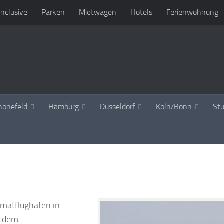
 inclusive
Parken
Mietwagen
Hotels
Ferienwohnung
hönefeld
Hamburg
Düsseldorf
Köln/Bonn
Stu
imatflughafen in
h dem