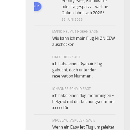
Priority Pass, Kreditkarte
oder Tagespass – welche
KI-GENERIERTES BILD
Option lohnt sich 2026?
28. JUNI 2026
MARIO HELMUT HOEHN SAGT:
Wie kann ich mein Flug Nr ZNIEEW
auschecken
BIRGIT DIETZ SAGT:
ich habe einen Ryanair Flug
gebucht, doch unter der
reservation Nummer...
JOHANNES SCHMID SAGT:
ich habe einen flug memmingen -
belgrad mit der buchungsnummer
xxxxx für...
JAROSLAW JASKULSKI SAGT:
Wenn ein Easy Jet Flug umgeleitet