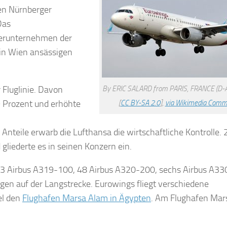
en Nürnberger
Das
terunternehmen der
in Wien ansässigen
 Fluglinie. Davon
By ERIC SALARD from PARIS, FRANCE (D-
 Prozent und erhöhte
[
CC BY-SA 2.0
],
via Wikimedia Com
teile erwarb die Lufthansa die wirtschaftliche Kontrolle.
iederte es in seinen Konzern ein.
 13 Airbus A319-100, 48 Airbus A320-200, sechs Airbus A3
en auf der Langstrecke. Eurowings fliegt verschiedene
el den
Flughafen Marsa Alam in Ägypten
. Am Flughafen Mar