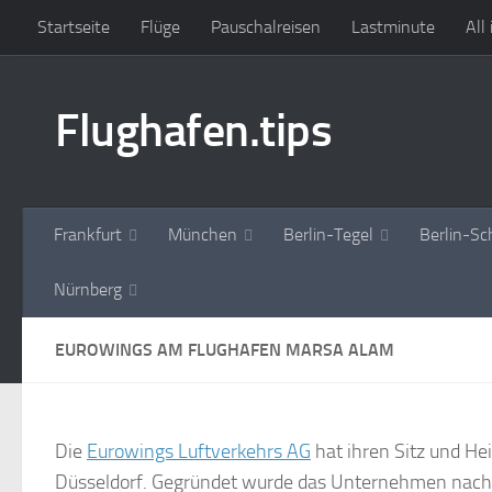
Startseite
Flüge
Pauschalreisen
Lastminute
All
Zum Inhalt springen
Flughafen.tips
Frankfurt
München
Berlin-Tegel
Berlin-Sc
Nürnberg
EUROWINGS AM FLUGHAFEN MARSA ALAM
Die
Eurowings Luftverkehrs AG
hat ihren Sitz und He
Düsseldorf. Gegründet wurde das Unternehmen nac