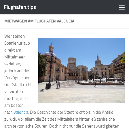
Flughafen.tips
Zum Inhalt springen
MIETWAGEN AM FLUGHAFEN VALENCIA
Wer seinen
Spanienurlaub
direkt am
Mittelmeer
verleben,
jedoch auf die
Vorzüge einer
Großstadt nicht
verzichten
möchte, reist
am besten
nach
Valencia
. Die Geschichte der Stadt reicht bis in die Antike
zurück. Vor allem die Zeit des Mittelalters hinterließ zahlreiche
architektonische Spuren. Doch nicht nur die Sehenswürdigkeiten