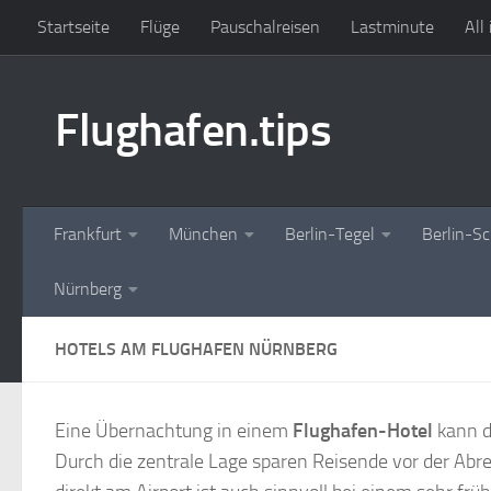
Startseite
Flüge
Pauschalreisen
Lastminute
All
Zum Inhalt springen
Flughafen.tips
Frankfurt
München
Berlin-Tegel
Berlin-S
Nürnberg
HOTELS AM FLUGHAFEN NÜRNBERG
Eine Übernachtung in einem
Flughafen-Hotel
kann d
Durch die zentrale Lage sparen Reisende vor der Abr