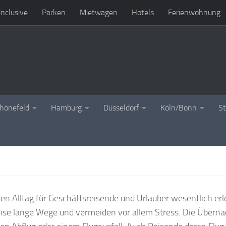
 inclusive
Parken
Mietwagen
Hotels
Ferienwohnung
chönefeld
Hamburg
Düsseldorf
Köln/Bonn
St
en Alltag für Geschäftsreisende und Urlauber wesentlich erl
eise lange Wege und vermeiden vor allem Stress. Die Übern