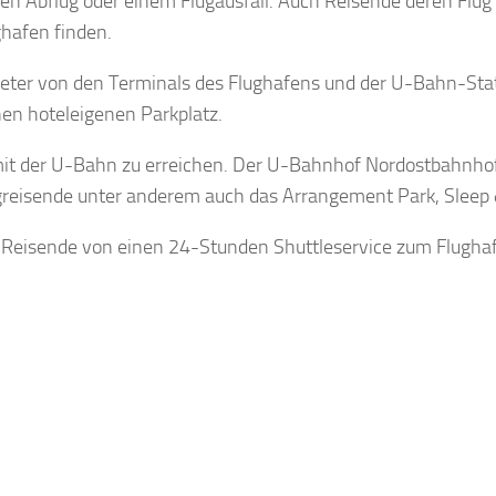
ühen Abflug oder einem Flugausfall. Auch Reisende deren Flu
ghafen finden.
eter von den Terminals des Flughafens und der U-Bahn-Sta
nen hoteleigenen Parkplatz.
mit der U-Bahn zu erreichen. Der U-Bahnhof Nordostbahnhof
ugreisende unter anderem auch das Arrangement Park, Sleep 
 Reisende von einen 24-Stunden Shuttleservice zum Flughaf