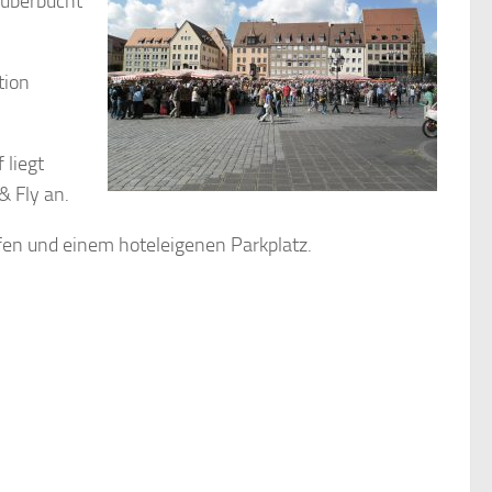
g überbucht
tion
 liegt
& Fly an.
en und einem hoteleigenen Parkplatz.