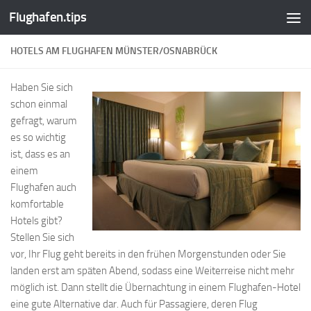
Flughafen.tips
Zum Inhalt springen
HOTELS AM FLUGHAFEN MÜNSTER/OSNABRÜCK
Haben Sie sich
schon einmal
gefragt, warum
es so wichtig
ist, dass es an
einem
Flughafen auch
komfortable
Hotels gibt?
Stellen Sie sich
vor, Ihr Flug geht bereits in den frühen Morgenstunden oder Sie
landen erst am späten Abend, sodass eine Weiterreise nicht mehr
möglich ist. Dann stellt die Übernachtung in einem Flughafen-Hotel
eine gute Alternative dar. Auch für Passagiere, deren Flug