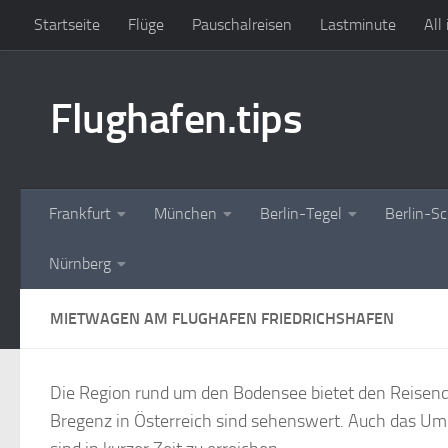
Startseite
Flüge
Pauschalreisen
Lastminute
All
Zum Inhalt springen
Flughafen.tips
Frankfurt
München
Berlin-Tegel
Berlin-S
Nürnberg
MIETWAGEN AM FLUGHAFEN FRIEDRICHSHAFEN
Die Region rund um den Bodensee bietet den Reisend
Bregenz in Österreich sind sehenswert. Auch das Um