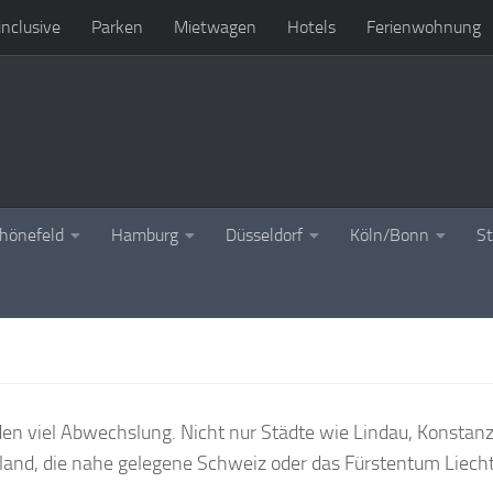
 inclusive
Parken
Mietwagen
Hotels
Ferienwohnung
chönefeld
Hamburg
Düsseldorf
Köln/Bonn
St
en viel Abwechslung. Nicht nur Städte wie Lindau, Konstanz
land, die nahe gelegene Schweiz oder das Fürstentum Liech