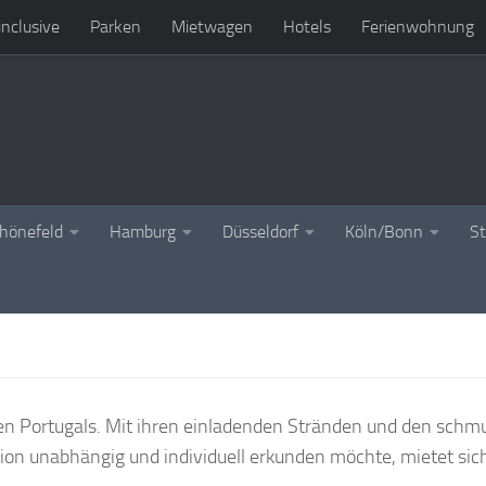
 inclusive
Parken
Mietwagen
Hotels
Ferienwohnung
chönefeld
Hamburg
Düsseldorf
Köln/Bonn
St
üden Portugals. Mit ihren einladenden Stränden und den sch
egion unabhängig und individuell erkunden möchte, mietet si