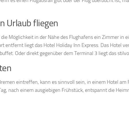
nn es einen Flugausfall gibt oder der Flug überbucht ist, ma
n Urlaub fliegen
e die Möglichkeit in der Nähe des Flughafens ein Zimmer in 
 entfernt liegt das Hotel Holiday Inn Express. Das Hotel ve
fet. Oder direkt gegenüber dem Terminal 3 liegt das stilvoll
ten
 Bremen eintreffen, kann es sinnvoll sein, in einem Hotel am
ag, nach einem ausgiebigen Frühstück, entspannt die Heimr