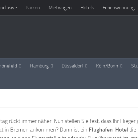
 inclusive
Parken
Mietwagen
Hotels
Ferienwohnung
hönefeld
Hamburg
Düsseldorf
Köln/Bonn
Stu
ag rückt immer näher. Nun stellen Sie fest, dass Ihr Flieger
spät in Bremen ankommen? Dann ist ein
Flughafen-Hotel
die 