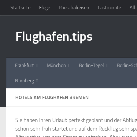
Startseite
Flüge
Pauschalreisen
Lastminute
All
Zum Inhalt springen
Flughafen.tips
Frankfurt
München
Berlin-Tegel
Berlin-Sc
Nürnberg
HOTELS AM FLUGHAFEN BREMEN
Sie haben Ihren Urlaub perfekt geplant und der Abflugt
schon sehr früh startet und auf dem Rückflug sehr 