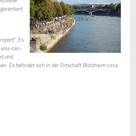
Da diese
 garantiert
oport“. Es
l-you-can-
nt und
n. Es befindet sich in der Ortschaft Blotzheim circa