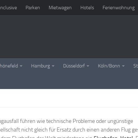
 inclusive
Parken
Mietwagen
Hotels
Ferienwohnung
chönefeld
Hamburg
Düsseldorf
Köln/Bonn
St
lugausfall führen wie technische Probleme oder ungünstige
lschaft nicht gleich für Ersatz durch einen anderen Flug g