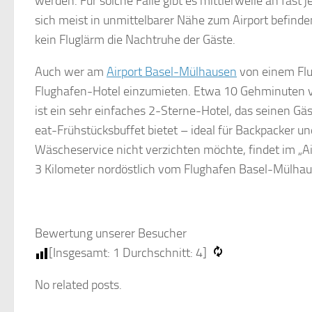
werden. Für solche Fälle gibt es mittlerweile an fas
sich meist in unmittelbarer Nähe zum Airport befinden,
kein Fluglärm die Nachtruhe der Gäste.
Auch wer am
Airport Basel-Mülhausen
von einem Fluga
Flughafen-Hotel einzumieten. Etwa 10 Gehminuten vo
ist ein sehr einfaches 2-Sterne-Hotel, das seinen 
eat-Frühstücksbuffet bietet – ideal für Backpacker u
Wäscheservice nicht verzichten möchte, findet im „Ai
3 Kilometer nordöstlich vom Flughafen Basel-Mülhau
Bewertung unserer Besucher
[Insgesamt:
1
Durchschnitt:
4
]
No related posts.