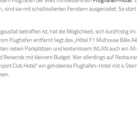
t jedem Flughafen der Welt mindestens ein
Flughafen-Hotel
. 
 sind sie mit schallisolierten Fenstern ausgerüstet. So stört
usfall betroffen ist, hat die Möglichkeit, sich kurzfristig im
m Flughafen entfernt liegt das „Hôtel F1 Mulhouse Bâle Aér
Gästen neben Parkplätzen und kostenlosem WLAN auch ein Al
nd Reisende mit kleinem Budget. Wer allerdings auf Restaura
rport Club Hotel“ ein gehobenes Flughafen-Hotel mit 4 Sterne
sen.