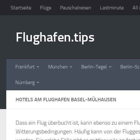
Startseite
Flüge
Pauschalreisen
Lastminute
All
Zum Inhalt springen
Flughafen.tips
Frankfurt
München
Berlin-Tegel
Berlin-S
Nürnberg
HOTELS AM FLUGHAFEN BASEL-MÜLHAUSEN
Dass ein Flug überbucht ist, kann ebenso zu einem F
Witterungsbedingungen. Häufig kann von der Fluggesel