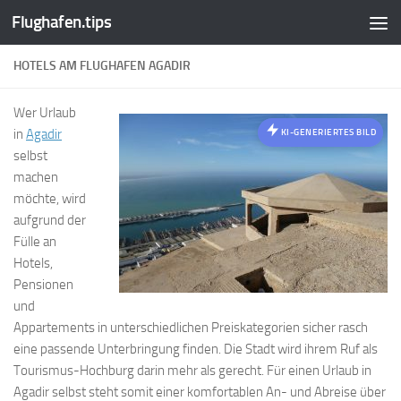
Flughafen.tips
Zum Inhalt springen
HOTELS AM FLUGHAFEN AGADIR
Wer Urlaub
in
Agadir
KI-GENERIERTES BILD
selbst
machen
möchte, wird
aufgrund der
Fülle an
Hotels,
Pensionen
und
Appartements in unterschiedlichen Preiskategorien sicher rasch
eine passende Unterbringung finden. Die Stadt wird ihrem Ruf als
Tourismus-Hochburg darin mehr als gerecht. Für einen Urlaub in
Agadir selbst steht somit einer komfortablen An- und Abreise über